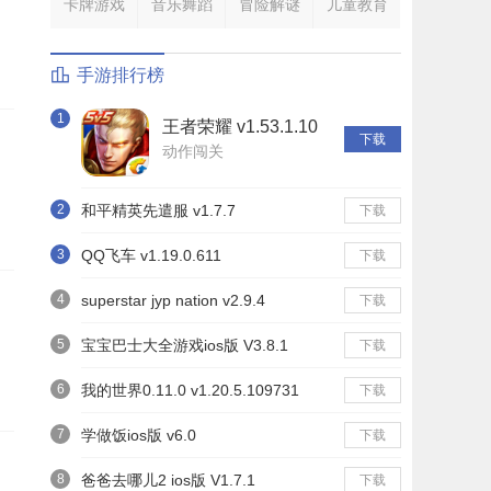
卡牌游戏
音乐舞蹈
冒险解谜
儿童教育
手游排行榜
1
王者荣耀 v1.53.1.10
下载
动作闯关
2
和平精英先遣服 v1.7.7
下载
3
QQ飞车 v1.19.0.611
下载
4
superstar jyp nation v2.9.4
下载
5
宝宝巴士大全游戏ios版 V3.8.1
下载
6
我的世界0.11.0 v1.20.5.109731
下载
7
学做饭ios版 v6.0
下载
8
爸爸去哪儿2 ios版 V1.7.1
下载