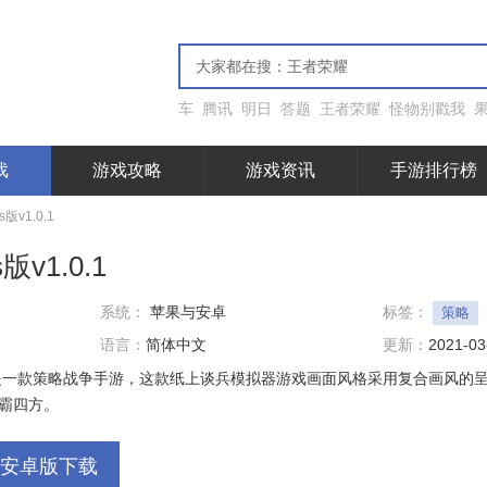
车
腾讯
明日
答题
王者荣耀
怪物别戳我
戏
游戏攻略
游戏资讯
手游排行榜
v1.0.1
v1.0.1
系统：
苹果与安卓
标签：
策略
语言：
简体中文
更新：
2021-03
是一款策略战争手游，这款纸上谈兵模拟器游戏画面风格采用复合画风的
霸四方。
安卓版下载