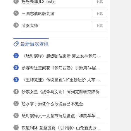
8
爸爸去哪儿2 ios版
下载
9
三国志战略版九游
下载
10
节奏大师
下载
最新游戏资讯
1
《绝对演绎》超级咖位更新 海之女神梦幻时装免费拿！
2
参赛即送空间花《梦幻西游》手游第24届X9联赛报名进行中！
3
《王牌竞速》传说超跑“禅”重磅进阶 人车合一 竞速飞升！
4
沙漠女皇《战争与文明》阿列克谢研究降价
5
逆水寒手游凭什么敢说自己不氪金
6
绝对演绎六一儿童节玩法盘点：和美羊羊一起回忆童年
7
疾速制冰 童趣度夏《阴阳师》山兔新皮肤上线