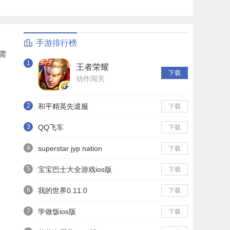
手游排行榜
需
1
王者荣耀
下载
动作闯关
2
和平精英先遣服
下载
3
QQ飞车
下载
4
superstar jyp nation
下载
5
宝宝巴士大全游戏ios版
下载
6
我的世界0.11.0
下载
7
学做饭ios版
下载