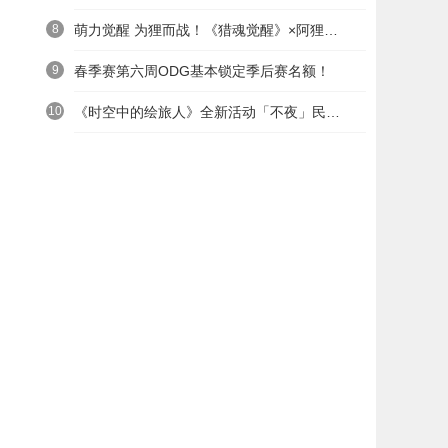
8
萌力觉醒 为狸而战！《猎魂觉醒》×阿狸童话冒险六一启航
9
春季赛第六周ODG基本锁定季后赛名额！
10
《时空中的绘旅人》全新活动「不夜」民国服装上线——浮世清欢同游不夜之城