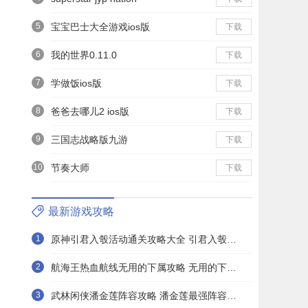
5
宝宝巴士大全游戏ios版
下载
6
我的世界0.11.0
下载
7
学做饭ios版
下载
8
爸爸去哪儿2 ios版
下载
9
三国志战略版九游
下载
10
节奏大师
下载
最新游戏攻略
1
原神引君入彀活动通关攻略大全 引君入彀活动全正确答案分享
2
航海王热血航线无用的下属攻略 无用的下属探索通关打法详解
3
武林闲侠潘金莲阵容攻略 潘金莲最强阵容搭配推荐