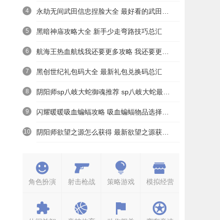
4
永劫无间武田信忠捏脸大全 最好看的武田信忠捏脸数据一览
5
黑暗神庙攻略大全 新手少走弯路技巧总汇
6
航海王热血航线我还要更多攻略 我还要更多无尽探索通关打法详解
7
黑创世纪礼包码大全 最新礼包兑换码总汇
8
阴阳师sp八岐大蛇御魂推荐 sp八岐大蛇最强御魂搭配攻略
9
闪耀暖暖吸血蝙蝠攻略 吸血蝙蝠物品选择答案详解
10
阴阳师欲望之源怎么获得 最新欲望之源获取攻略
角色扮演
射击枪战
策略游戏
模拟经营