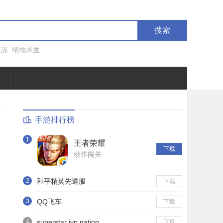
搜索
果冻
绝地求生
手游排行榜
1
王者荣耀
下载
动作闯关
2
和平精英先遣服
下载
3
QQ飞车
下载
4
superstar jyp nation
下载