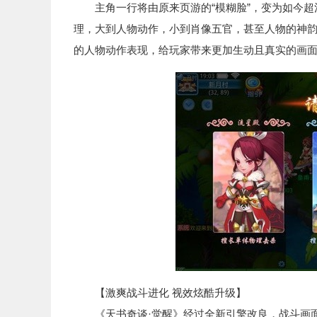
主角一行将由原来页游的“模糊脸”，变为如今超
理，大到人物动作，小到肖像五官，甚至人物的神
的人物动作表现，给玩家带来更加生动且真实的画
【激爽战斗进化 视效炫酷升级】
《天书奇谈·觉醒》经过全新引擎改良，战斗画面