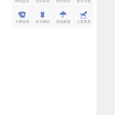
休闲益智
竞技体育
动作闯关
赛车竞速
卡牌游戏
音乐舞蹈
冒险解谜
儿童教育