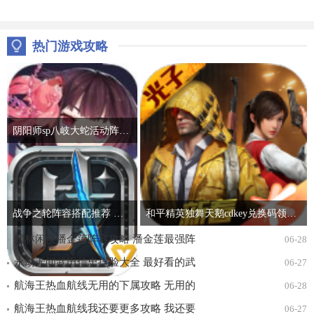
热门游戏攻略
阴阳师sp八岐大蛇活动阵容推荐 2022神堕八岐大蛇活动通关攻略
战争之轮阵容搭配推荐 最强开局阵容组合攻略
和平精英独舞天鹅cdkey兑换码领取免费2022 吃鸡独舞天鹅cdk兑换码最新汇总
武林闲侠潘金莲阵容攻略 潘金莲最强阵
06-28
容搭配推荐
永劫无间武田信忠捏脸大全 最好看的武
06-27
田信忠捏脸数据一览
航海王热血航线无用的下属攻略 无用的
06-28
下属探索通关打法详解
航海王热血航线我还要更多攻略 我还要
06-27