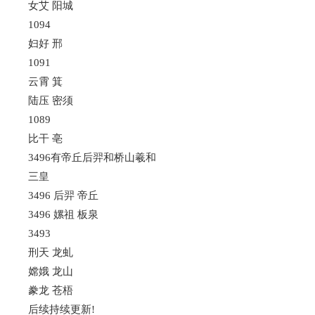
女艾 阳城
1094
妇好 邢
1091
云霄 箕
陆压 密须
1089
比干 亳
3496有帝丘后羿和桥山羲和
三皇
3496 后羿 帝丘
3496 嫘祖 板泉
3493
刑天 龙虬
嫦娥 龙山
豢龙 苍梧
后续持续更新!