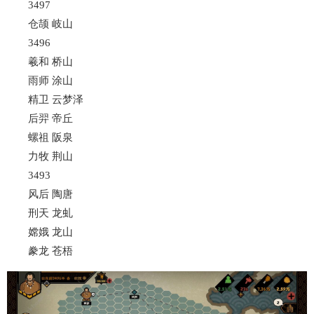
3497
仓颉 岐山
3496
羲和 桥山
雨师 涂山
精卫 云梦泽
后羿 帝丘
螺祖 阪泉
力牧 荆山
3493
风后 陶唐
刑天 龙虬
嫦娥 龙山
豢龙 苍梧