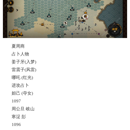
夏周商
占卜人物
姜子牙(入梦)
雷震子(风雷)
哪吒 (红光)
进攻占卜
妲己 (夺女)
1097
周公旦 岐山
寒浞 彭
1096