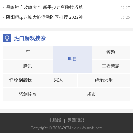
更多无尽探索通关打法详解
黑暗神庙攻略大全 新手少走弯路技巧总
06-27
汇
阴阳师sp八岐大蛇活动阵容推荐 2022神
06-25
堕八岐大蛇活动通关攻略
热门游戏搜索
车
答题
明日
腾讯
王者荣耀
怪物别戳我
果冻
绝地求生
怒剑传奇
超市
电脑版
返回顶部
Copyright © 2020-2024 www.dvasoft.com