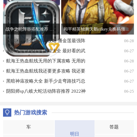
战争之轮阵容搭配推荐 最强开局阵容组合攻略
和平精英独舞天鹅cdkey兑换码领取免费2022 吃鸡独舞天鹅cdk兑换码最新汇总
武林闲侠潘金莲阵容攻略 潘金莲最强阵
06-28
容搭配推荐
永劫无间武田信忠捏脸大全 最好看的武
06-27
田信忠捏脸数据一览
航海王热血航线无用的下属攻略 无用的
06-28
下属探索通关打法详解
航海王热血航线我还要更多攻略 我还要
06-27
更多无尽探索通关打法详解
黑暗神庙攻略大全 新手少走弯路技巧总
06-27
汇
阴阳师sp八岐大蛇活动阵容推荐 2022神
06-25
堕八岐大蛇活动通关攻略
热门游戏搜索
车
答题
明日