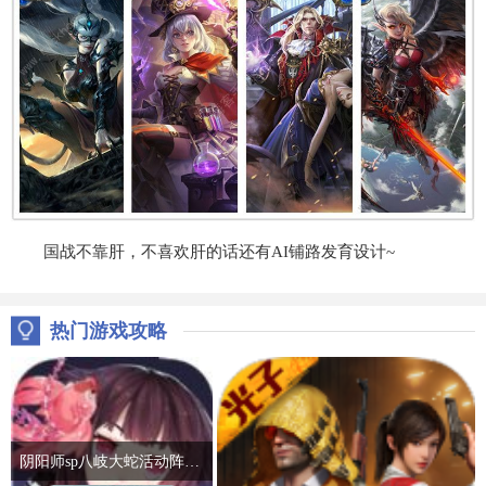
国战不靠肝，不喜欢肝的话还有AI铺路发育设计~
热门游戏攻略
阴阳师sp八岐大蛇活动阵容推荐 2022神堕八岐大蛇活动通关攻略