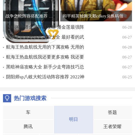
战争之轮阵容搭配推荐 最强开局阵容组合攻略
和平精英独舞天鹅cdkey兑换码领取免费2022 吃鸡独舞天鹅cdk兑换码最新汇总
武林闲侠潘金莲阵容攻略 潘金莲最强阵
06-28
容搭配推荐
永劫无间武田信忠捏脸大全 最好看的武
06-27
田信忠捏脸数据一览
航海王热血航线无用的下属攻略 无用的
06-28
下属探索通关打法详解
航海王热血航线我还要更多攻略 我还要
06-27
更多无尽探索通关打法详解
黑暗神庙攻略大全 新手少走弯路技巧总
06-27
汇
阴阳师sp八岐大蛇活动阵容推荐 2022神
06-25
堕八岐大蛇活动通关攻略
热门游戏搜索
车
答题
明日
腾讯
王者荣耀