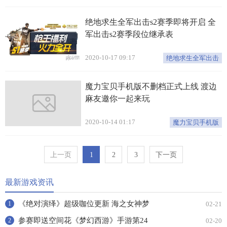
绝地求生全军出击s2赛季即将开启 全
军出击s2赛季段位继承表
2020-10-17 09:17
绝地求生全军出击
魔力宝贝手机版不删档正式上线 渡边
麻友邀你一起来玩
2020-10-14 01:17
魔力宝贝手机版
上一页
1
2
3
下一页
最新游戏资讯
《绝对演绎》超级咖位更新 海之女神梦
02-21
1
幻时装免费拿！
参赛即送空间花《梦幻西游》手游第24
02-20
2