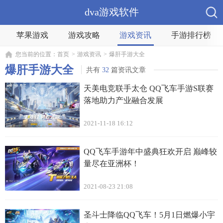
dva游戏软件
苹果游戏
游戏攻略
游戏资讯
手游排行榜
您当前的位置：
首页
>
游戏资讯
>
爆肝手游大全
爆肝手游大全
共有
32
篇资讯文章
天美电竞联手太仓 QQ飞车手游S联赛
落地助力产业融合发展
2021-11-18 16:12
QQ飞车手游年中盛典狂欢开启 巅峰较
量尽在亚洲杯！
2021-08-23 21:08
圣斗士降临QQ飞车！5月1日燃爆小宇