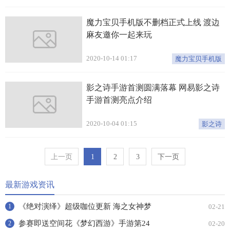
魔力宝贝手机版不删档正式上线 渡边
麻友邀你一起来玩
2020-10-14 01:17
魔力宝贝手机版
影之诗手游首测圆满落幕 网易影之诗
手游首测亮点介绍
2020-10-04 01:15
影之诗
上一页
1
2
3
下一页
最新游戏资讯
《绝对演绎》超级咖位更新 海之女神梦
02-21
1
幻时装免费拿！
参赛即送空间花《梦幻西游》手游第24
02-20
2