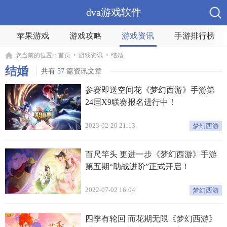
dva游戏软件
苹果游戏
游戏攻略
游戏资讯
手游排行榜
您当前的位置：
首页
>
游戏资讯
>
结婚
结婚
共有
57
篇资讯文章
参赛即送空间花《梦幻西游》手游第
24届X9联赛报名进行中！
2023-02-20 21:13
梦幻西游
百尺竿头 更进一步《梦幻西游》手游
第五期“助战进阶”正式开启！
2022-07-02 16:04
梦幻西游
四季有轮回 而花期无限《梦幻西游》