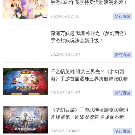
手游2022年花季特卖活动浪漫来袭！
2022-06-22 21:05
梦幻西游
深渊万妖起 我辈将封之《梦幻西游》
手游封妖玩法全新升级！
2022-06-16 11:04
梦幻西游
千金犒英雄 谁为三界先？《梦幻西
游》手游首届逐鹿三界跨服帮派联赛
今日开启
2022-06-10 21:05
梦幻西游
《梦幻西游》手游武神坛巅峰联赛S4
常规赛第一周战况胶着 名场面不断
2022-06-10 06:02
梦幻西游