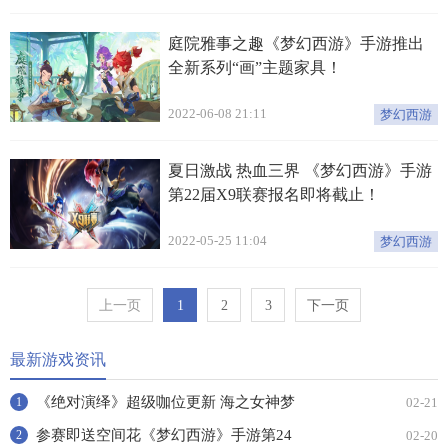
庭院雅事之趣《梦幻西游》手游推出
全新系列“画”主题家具！
2022-06-08 21:11
梦幻西游
夏日激战 热血三界 《梦幻西游》手游
第22届X9联赛报名即将截止！
2022-05-25 11:04
梦幻西游
上一页
1
2
3
下一页
最新游戏资讯
《绝对演绎》超级咖位更新 海之女神梦
02-21
1
幻时装免费拿！
参赛即送空间花《梦幻西游》手游第24
02-20
2