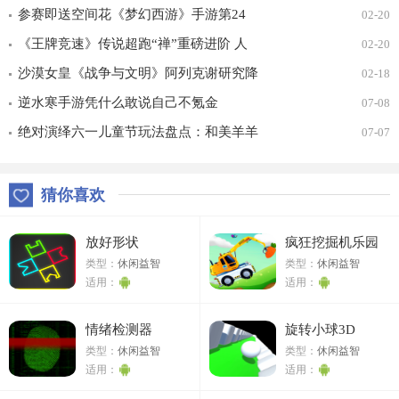
幻时装免费拿！
参赛即送空间花《梦幻西游》手游第24
02-20
届X9联赛报名进行中！
《王牌竞速》传说超跑“禅”重磅进阶 人
02-20
车合一 竞速飞升！
沙漠女皇《战争与文明》阿列克谢研究降
02-18
价
逆水寒手游凭什么敢说自己不氪金
07-08
绝对演绎六一儿童节玩法盘点：和美羊羊
07-07
一起回忆童年
猜你喜欢
放好形状
疯狂挖掘机乐园
类型：
休闲益智
类型：
休闲益智
适用：
适用：
情绪检测器
旋转小球3D
类型：
休闲益智
类型：
休闲益智
适用：
适用：