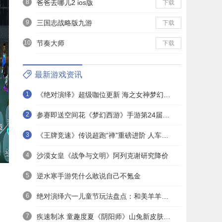
8
爸爸去哪儿2 ios版
下载
9
三国志战略版九游
下载
10
节奏大师
下载
最新游戏资讯
1
《绝对演绎》超级咖位更新 海之女神梦幻时装免费拿！
2
参赛即送空间花《梦幻西游》手游第24届X9联赛报名进行中！
3
《王牌竞速》传说超跑“禅”重磅进阶 人车合一 竞速飞升！
4
沙漠女皇《战争与文明》阿列克谢研究降价
5
逆水寒手游凭什么敢说自己不氪金
6
绝对演绎六一儿童节玩法盘点：和美羊羊一起回忆童年
7
疾速制冰 童趣度夏《阴阳师》山兔新皮肤上线