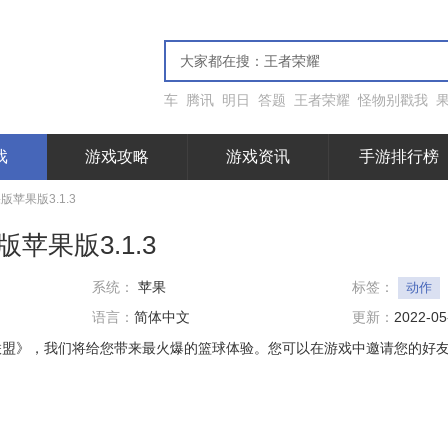
车
腾讯
明日
答题
王者荣耀
怪物别戳我
戏
游戏攻略
游戏资讯
手游排行榜
苹果版3.1.3
苹果版3.1.3
系统：
苹果
标签：
动作
语言：
简体中文
更新：
2022-05
联盟》，我们将给您带来最火爆的篮球体验。您可以在游戏中邀请您的好