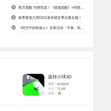
8
萌力觉醒 为狸而战！《猎魂觉醒》×阿狸童话冒险六一启航
9
春季赛第六周ODG基本锁定季后赛名额！
10
《时空中的绘旅人》全新活动「不夜」民国服装上线——浮世清欢同游不夜之城
旋转小球3D
类型：
休闲益智
大小：
71.8M
适用：