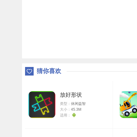
猜你喜欢
放好形状
类型：
休闲益智
大小：
45.3M
适用：