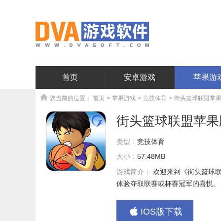
首页
安卓游戏
苹果游
您当前的位置：
首页
>
苹果游戏
>
竞技体育
>
街头篮球联盟苹果版
街头篮球联盟苹果版
类型：
竞技体育
大小：
57.48MB
游戏简介：
欢迎来到《街头篮球
体验夺取联赛或杯赛冠军的喜悦。
IOS版下载