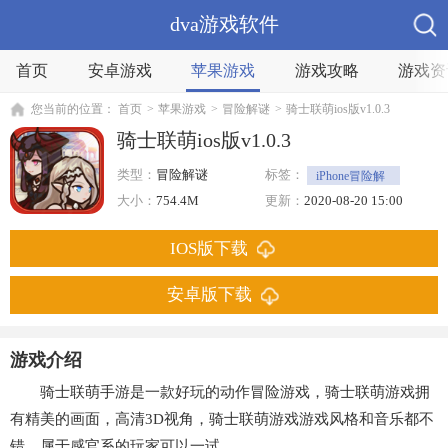
dva游戏软件
首页
安卓游戏
苹果游戏
游戏攻略
游戏资
您当前的位置：
首页
>
苹果游戏
>
冒险解谜
>
骑士联萌ios版v1.0.3
骑士联萌ios版v1.0.3
类型：
冒险解谜
标签：
iPhone冒险解
谜
冒险
大小：
754.4M
更新：
2020-08-20 15:00
IOS版下载
安卓版下载
游戏介绍
骑士联萌手游是一款好玩的动作冒险游戏，骑士联萌游戏拥
有精美的画面，高清3D视角，骑士联萌游戏游戏风格和音乐都不
错，属于感官系的玩家可以一试。