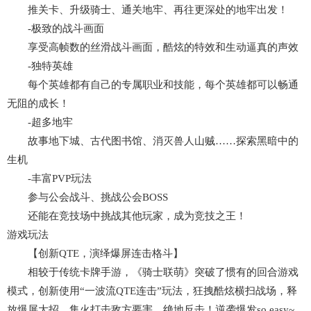
推关卡、升级骑士、通关地牢、再往更深处的地牢出发！
-极致的战斗画面
享受高帧数的丝滑战斗画面，酷炫的特效和生动逼真的声效
-独特英雄
每个英雄都有自己的专属职业和技能，每个英雄都可以畅通
无阻的成长！
-超多地牢
故事地下城、古代图书馆、消灭兽人山贼……探索黑暗中的
生机
-丰富PVP玩法
参与公会战斗、挑战公会BOSS
还能在竞技场中挑战其他玩家，成为竞技之王！
游戏玩法
【创新QTE，演绎爆屏连击格斗】
相较于传统卡牌手游，《骑士联萌》突破了惯有的回合游戏
模式，创新使用“一波流QTE连击”玩法，狂拽酷炫横扫战场，释
放爆屏大招，集火打击敌方要害，绝地反击！逆袭爆发so easy~