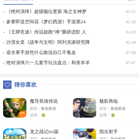
《绝对演绎》超级咖位更新 海之女神梦
02-21
幻时装免费拿！
参赛即送空间花《梦幻西游》手游第24
02-20
届X9联赛报名进行中！
《王牌竞速》传说超跑“禅”重磅进阶 人
02-20
车合一 竞速飞升！
沙漠女皇《战争与文明》阿列克谢研究降
02-18
价
逆水寒手游凭什么敢说自己不氪金
07-08
绝对演绎六一儿童节玩法盘点：和美羊羊
07-07
一起回忆童年
猜你喜欢
魔导英雄传说
魅影再临
类型：
角色扮演
类型：
角色扮演
适用：
适用：
龙之战记ios版
指尖射手
类型：
角色扮演
类型：
射击枪战