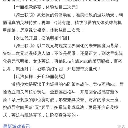
【华丽视觉盛宴，体验炫目二次元】
《骑士联萌》高还原的骨骼动画，唯美细致的游戏场景，绚
丽逼真的英雄特效，再加上Q萌有趣、精致可爱的女体英雄与机
甲舰娘，尽享视觉盛宴，体验炫目二次元！
【次世代开启，召唤萌娘军团】
《骑士联萌》以二次元与现实世界同化的未来国度为背景，
集结二次元动漫经典人物，不管是蜀黍，还是正太，到这里统统
化身元气萌娘、女体英雄，再辅以技能点Max的呆萌舰娘，百搭
乱斗，碾压对手，召唤萌娘军团，开启猎奇次世代！
【玩法多样，开启华丽萌战】
激萌少女搭配汉子力爆棚的布阵策略战斗、竞技互动PK、冒
险热血闯关等核心玩法，全新连击格斗，开启回合战感官新体
验！紧张刺激的排位赛对战，攀登兼具荣誉、财富的摩天王座，
挑战异空间黑暗“无”兵团；多系统养成玩法，更是开启逆袭模
式，英雄与舰娘齐飞，进阶变身妥妥的~
最新游戏资讯
更多