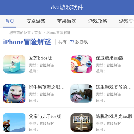
dva游戏软件
首页
安卓游戏
苹果游戏
游戏攻略
游戏资
您当前的位置：
首页
>
iPhone冒险解谜
iPhone冒险解谜
共有
173
款游戏
爱莲说ios版
保卫糖果ios版
类型：
冒险解谜
类型：
冒险解谜
适用：
适用：
蜗牛男孩海之崛起ios版
逃生游戏爷爷的爱好房间ios版
类型：
冒险解谜
类型：
冒险解谜
适用：
适用：
父亲与儿子ios版
逃脱游戏月光ios版
类型：
冒险解谜
类型：
冒险解谜
适用：
适用：