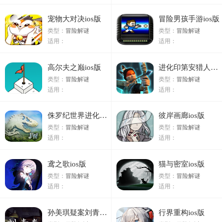
宠物大对决ios版
冒险男孩手游ios版
类型：
冒险解谜
类型：
冒险解谜
适用：
适用：
高尔夫之巅ios版
进化印第安猎人ios版
类型：
冒险解谜
类型：
冒险解谜
适用：
适用：
侏罗纪世界进化游戏ios版
彼岸画廊ios版
类型：
冒险解谜
类型：
冒险解谜
适用：
适用：
鸢之歌ios版
猫与密室ios版
类型：
冒险解谜
类型：
冒险解谜
适用：
适用：
孙美琪疑案刘青春ios版
行界重构ios版