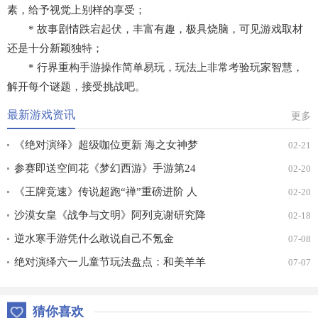
素，给予视觉上别样的享受；
* 故事剧情跌宕起伏，丰富有趣，极具烧脑，可见游戏取材
还是十分新颖独特；
* 行界重构手游操作简单易玩，玩法上非常考验玩家智慧，
解开每个谜题，接受挑战吧。
最新游戏资讯
更多
《绝对演绎》超级咖位更新 海之女神梦
02-21
幻时装免费拿！
参赛即送空间花《梦幻西游》手游第24
02-20
届X9联赛报名进行中！
《王牌竞速》传说超跑“禅”重磅进阶 人
02-20
车合一 竞速飞升！
沙漠女皇《战争与文明》阿列克谢研究降
02-18
价
逆水寒手游凭什么敢说自己不氪金
07-08
绝对演绎六一儿童节玩法盘点：和美羊羊
07-07
一起回忆童年
猜你喜欢