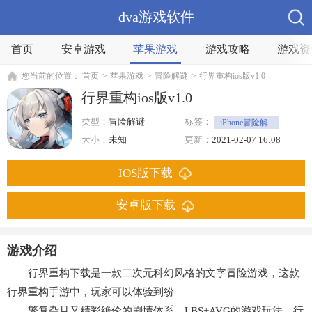
dva游戏软件
首页
安卓游戏
苹果游戏
游戏攻略
游戏资
您当前的位置：
首页
>
苹果游戏
>
冒险解谜
>
行界重构ios版v1.0
行界重构ios版v1.0
类型：
冒险解谜
标签：
iPhone冒险解
谜
文字游戏
冒险
大小：
未知
更新：
2021-02-07 16:08
IOS版下载
安卓版下载
游戏介绍
行界重构下载是一款二次元科幻风格的文字冒险游戏，这款
行界重构手游中，玩家可以体验到纷
繁复杂且又精彩绝伦的剧情体系，LBS+AVG的游戏玩法。行