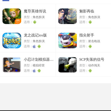
魔导英雄传说
魅影再临
类型：
角色扮演
类型：
角色扮演
适用：
适用：
龙之战记ios版
指尖射手
类型：
角色扮演
类型：
射击枪战
适用：
适用：
小忍计划模拟器ios版
SCP失落的信号
类型：
模拟经营
类型：
动作闯关
适用：
适用：