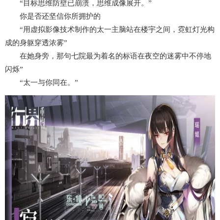
“目标思维防壁已崩溃，思维成像展开。”
你是否还坚信你所拥护的
“用虚拟影像技术制作的太一主脑站在楼宇之间，霓虹灯光构
成的身躯穿透浓雾”
在她身旁，那句七院最为着名的标语在夜空的迷雾中不停地
闪烁”
“太一与你同在。”