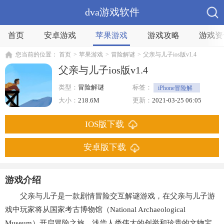
dva游戏软件
首页
安卓游戏
苹果游戏
游戏攻略
游戏资
您当前的位置：
首页
>
苹果游戏
>
冒险解谜
>
父亲与儿子ios版v1.4
父亲与儿子ios版v1.4
类型：
冒险解谜
标签：
iPhone冒险解
谜
解谜
大小：
218.6M
更新：
2021-03-25 06:05
IOS版下载
安卓版下载
游戏介绍
父亲与儿子是一款剧情冒险交互解谜游戏，在父亲与儿子游
戏中玩家将从国家考古博物馆（National Archaeological
Museum）开启冒险之旅，浅尝人类伟大的创举和珍贵的文物宝