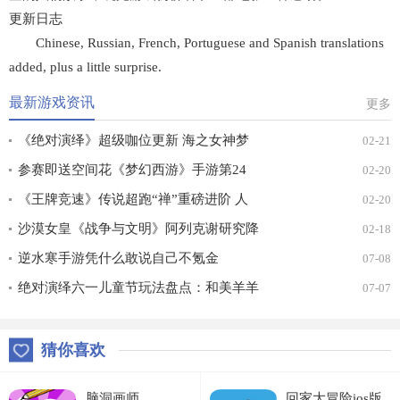
更新日志
Chinese, Russian, French, Portuguese and Spanish translations
added, plus a little surprise.
最新游戏资讯
更多
《绝对演绎》超级咖位更新 海之女神梦
02-21
幻时装免费拿！
参赛即送空间花《梦幻西游》手游第24
02-20
届X9联赛报名进行中！
《王牌竞速》传说超跑“禅”重磅进阶 人
02-20
车合一 竞速飞升！
沙漠女皇《战争与文明》阿列克谢研究降
02-18
价
逆水寒手游凭什么敢说自己不氪金
07-08
绝对演绎六一儿童节玩法盘点：和美羊羊
07-07
一起回忆童年
猜你喜欢
脑洞画师
回家大冒险ios版