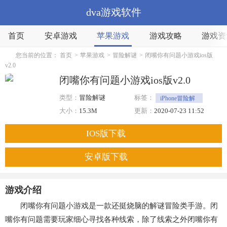
dva游戏软件
首页
安卓游戏
苹果游戏
游戏攻略
游戏资
您当前的位置：
首页
>
苹果游戏
>
冒险解谜
>
闭嘴你有问题小游戏ios版
v2.0
闭嘴你有问题小游戏ios版v2.0
类型：
冒险解谜
标签：
iPhone冒险解
谜
解谜
大小：
15.3M
更新：
2020-07-23 11:52
IOS版下载
安卓版下载
游戏介绍
闭嘴你有问题小游戏是一款还挺烧脑的解谜冒险类手游。闭
嘴你有问题需要玩家细心寻找各种线索，除了线索之外闭嘴你有