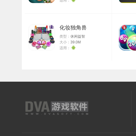
适用：
O X X O O
X O X X O
走之前记得拿走桌上的木雕。
这个区域最上面检查歪倒的画像，可以看到796，是
化妆独角兽
秘字条一(全文件收集最容易差这一个)
类型：
休闲益智
大小：
39.0M
回大厅，下半部分左边的蜡雕换成木雕，然后回娱乐室
适用：
开门，把下方的箱子推到上方的红色按钮那里，进入保
往下走，往右进入花园。先用四角轮盘开启桥，然后回
池子的谜题，和之前大厅下面的那个是一样的配置，是
边。装上蓄电池，打开电梯，走电梯过去。推开挡路的书架
匙。回收蓄电池。
医疗室拿到13号溶剂、面具。
健身房，用四角手柄放水，拿到乔治ID。安保磁卡在
进入储藏室，按照餐厅墙上的顺序点。解锁之后拿到第
087.
解开储存室谜题之后，花园那边往下走，走到顶拿到备