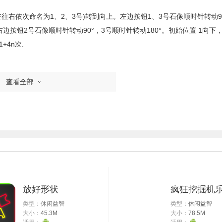
右依次命名为1、2、3号)转到向上。左边按钮1、3号石像顺时针转动90
右边按钮2号石像顺时针转动90°，3号顺时针转动180°。初始位置 1向下，
+4n次.
↑，然后右边按一次，左边按两次，过关。拿到第二块石板，拆下蓄电池，
查看全部
止的钟的时刻，645.装上两个石板，进入下一区域。
柄。往前走，绕一个路，到蒸气室右边按开关。蒸汽房内的数字会组合成
.
之后打开遥控门。
手柄开启池子，回收四角手柄。
放好形状
疯狂挖掘机
，拿清洁剂。然后进餐厅，对墙上的污渍使用清洁剂，然后拿走木炭。往
类型：
休闲益智
类型：
休闲益智
物，回收四角手柄，记住此时墙上的排列：
大小：
45.3M
大小：
78.5M