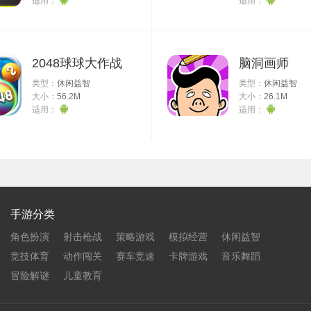
适用：
适用：
旁边保险柜的密码，打开拿到一个瞄准器。左边的地毯，在尽头调查，拿到
2048球球大作战
脑洞画师
类型：
休闲益智
类型：
休闲益智
大小：
56.2M
大小：
26.1M
。放木炭，用打火机点火，把蜡雕放上去，拿到半盾钥匙。
适用：
适用：
安总管室，电脑密码ALF。
收四角轮盘。过桥，这次左边按一次，中间按两次。
倒过来的钟。静止的时刻指的是6：45，所以用打火机点一下最上面和最
，回去回收蓄电池。装上蓄电池，开门，拿到第二块钥匙，组合成 盾牌
手游分类
健身房的跑步机上。
角色扮演
射击枪战
策略游戏
模拟经营
休闲益智
二个面具，柜子里还有个一截水管。锁着的柜子是乔治的，密码是他的ID
竞技体育
动作闯关
赛车竞速
卡牌游戏
音乐舞蹈
冒险解谜
儿童教育
用基站，进入基站房间装上，回复网络(之后回到区域二的办公室可以看