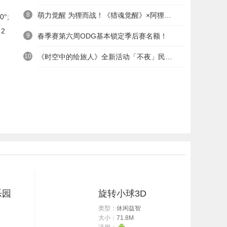
8
萌力觉醒 为狸而战！《猎魂觉醒》×阿狸童话冒险六一启航
°;
2
9
春季赛第六周ODG基本锁定季后赛名额！
10
《时空中的绘旅人》全新活动「不夜」民国服装上线——浮世清欢同游不夜之城
原
乐园
旋转小球3D
右
类型：
休闲益智
大小：
71.8M