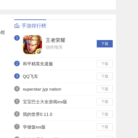
手游排行榜
秘馆
1
王者荣耀
下载
动作闯关
2
和平精英先遣服
下载
3
QQ飞车
下载
4
superstar jyp nation
下载
5
宝宝巴士大全游戏ios版
下载
6
我的世界0.11.0
下载
7
学做饭ios版
下载