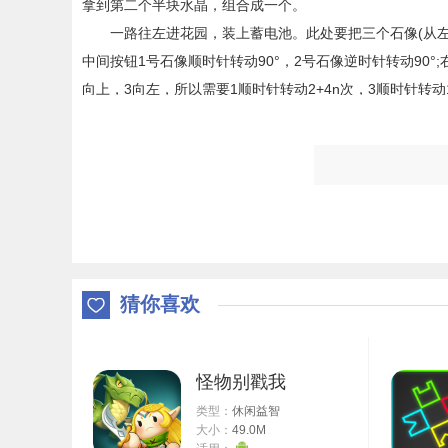
拿到第二个半块水晶，组合成一个。
一路往左进花园，装上蓄电池。此处要把三个石像(从左往
中间按钮1号石像顺时针转动90°，2号石像逆时针转动90°;
向上，3向左，所以需要1顺时针转动2+4n次，3顺时针转动1
实际上破题的关键在于让1、3的间隔相同。
中间按三次，右边按两次，左边按一次，此时得到↓←
路返回。挂钟旁边的谜题，答案在剑柄房间的文档里面，是静
2、区域二(第一次)
进入蒸汽房，用四角手柄关掉右边的蒸汽，然后写下手
237。走这条路回去把蓄电池拆了。继续前进，门的密码732
员工电脑的密码都是通用的啦，这个员工SEM，解锁
猜你喜欢
区域二暂时探索完毕，前往遥控门。
3、区域三
进入大厅，先往下走，拿到打火机。继续往下，用四角
怪物别戳我
往右走，然后往上走。岔路口往左，进上方第一个房间
类型：
休闲益智
走，货架推开一点点，别推到顶，然后用四角手柄打开遮盖
大小：
49.0M