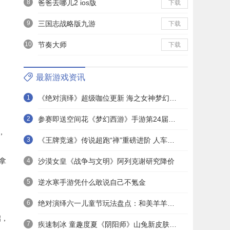
8
爸爸去哪儿2 ios版
下载
9
三国志战略版九游
下载
10
节奏大师
下载
最新游戏资讯
1
《绝对演绎》超级咖位更新 海之女神梦幻时装免费拿！
2
参赛即送空间花《梦幻西游》手游第24届X9联赛报名进行中！
，
3
《王牌竞速》传说超跑“禅”重磅进阶 人车合一 竞速飞升！
拿
4
沙漠女皇《战争与文明》阿列克谢研究降价
5
逆水寒手游凭什么敢说自己不氪金
6
绝对演绎六一儿童节玩法盘点：和美羊羊一起回忆童年
启，
7
疾速制冰 童趣度夏《阴阳师》山兔新皮肤上线