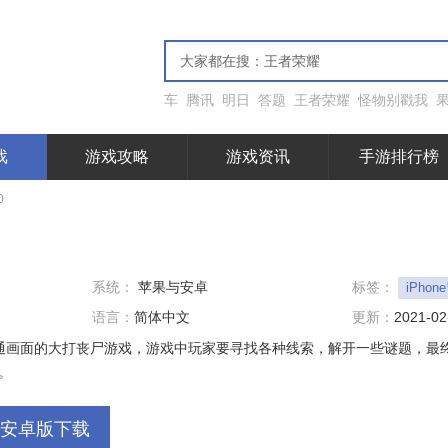
车
腾讯
明日
答题
王者荣耀
怪物别戳我
戏
游戏攻略
游戏资讯
手游排行榜
0
系统：
苹果与安卓
标签：
iPho
语言：
简体中文
更新：
2021-02
卡通画面的大打丧尸游戏，游戏中玩家要寻找各种线索，解开一些谜题，最
。
安卓版下载