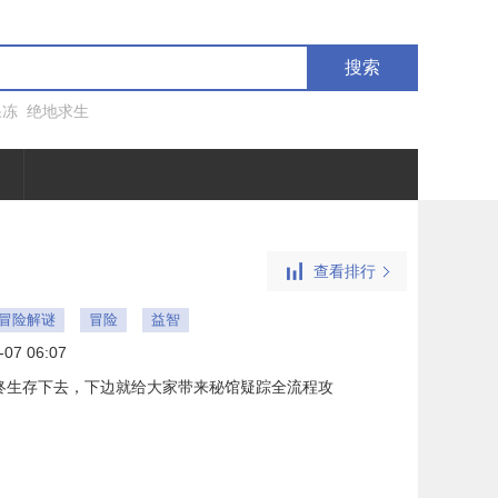
搜索
果冻
绝地求生
查看排行
ne冒险解谜
冒险
益智
-07 06:07
终生存下去，下边就给大家带来秘馆疑踪全流程攻