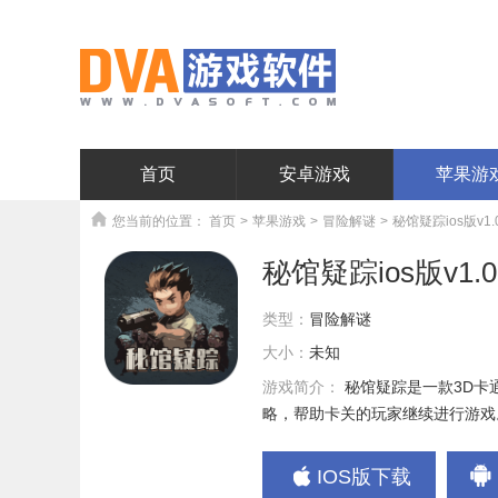
首页
安卓游戏
苹果游
您当前的位置：
首页
>
苹果游戏
>
冒险解谜
>
秘馆疑踪ios版v1.
秘馆疑踪ios版v1.0
类型：
冒险解谜
大小：
未知
游戏简介：
秘馆疑踪是一款3D
略，帮助卡关的玩家继续进行游戏
IOS版下载