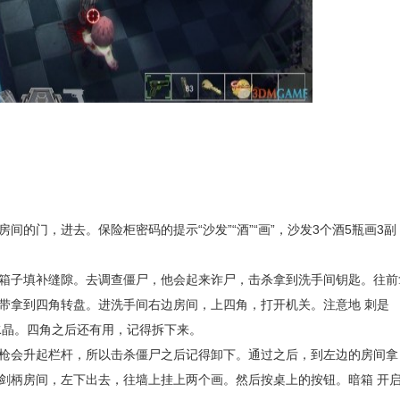
的门，进去。保险柜密码的提示“沙发”“酒”“画”，沙发3个酒5瓶画3副
箱子填补缝隙。去调查僵尸，他会起来诈尸，击杀拿到洗手间钥匙。往前
带拿到四角转盘。进洗手间右边房间，上四角，打开机关。注意地 刺是
块水晶。四角之后还有用，记得拆下来。
枪会升起栏杆，所以击杀僵尸之后记得卸下。通过之后，到左边的房间拿
剑柄房间，左下出去，往墙上挂上两个画。然后按桌上的按钮。暗箱 开