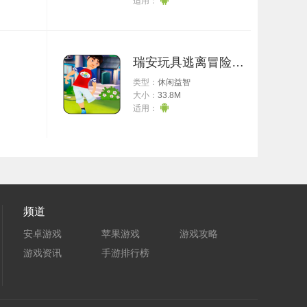
适用：
神
瑞安玩具逃离冒险世界
类型：
休闲益智
大小：
33.8M
适用：
右
钥
频道
安卓游戏
苹果游戏
游戏攻略
号
游戏资讯
手游排行榜
新邮