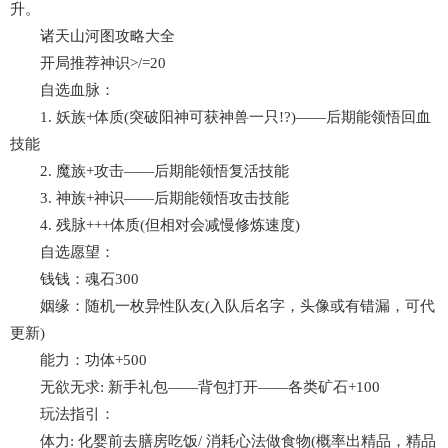
升。
诸天山河图攻略大全
开局推荐神识>/=20
自选血脉：
1. 妖族+体质(突破阳神可获神兽一只!?)——后期能领悟回血
技能
2. 魔族+攻击——后期能领悟复活技能
3. 神族+神识——后期能领悟攻击技能
4. 残脉+++体质(但相对会减慢修炼速度)
自选愿望：
钱钱：魂石300
姻缘：随机一枚异性队友(入队后名字，头像或有错漏，可代
更新)
能力：功体+500
无欲无求: 新手礼包——背包打开——各类矿石+100
玩法指引：
体力: 化婴前去膳房吃饭/ 消耗心法做食物(概率出精品，精品