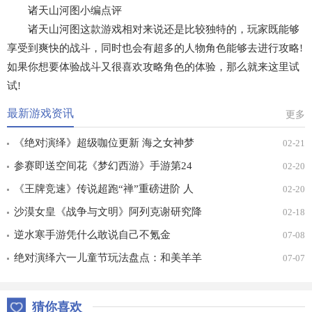
诸天山河图小编点评
诸天山河图这款游戏相对来说还是比较独特的，玩家既能够
享受到爽快的战斗，同时也会有超多的人物角色能够去进行攻略!
如果你想要体验战斗又很喜欢攻略角色的体验，那么就来这里试
试!
最新游戏资讯
更多
《绝对演绎》超级咖位更新 海之女神梦
02-21
幻时装免费拿！
参赛即送空间花《梦幻西游》手游第24
02-20
届X9联赛报名进行中！
《王牌竞速》传说超跑“禅”重磅进阶 人
02-20
车合一 竞速飞升！
沙漠女皇《战争与文明》阿列克谢研究降
02-18
价
逆水寒手游凭什么敢说自己不氪金
07-08
绝对演绎六一儿童节玩法盘点：和美羊羊
07-07
一起回忆童年
猜你喜欢