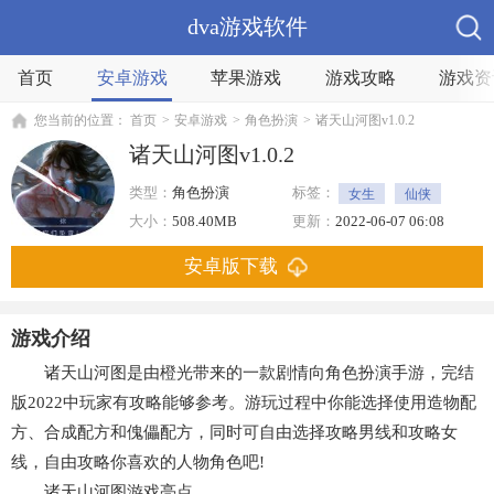
dva游戏软件
首页
安卓游戏
苹果游戏
游戏攻略
游戏资
您当前的位置：
首页
>
安卓游戏
>
角色扮演
>
诸天山河图v1.0.2
诸天山河图v1.0.2
类型：
角色扮演
标签：
女生
仙侠
大小：
508.40MB
更新：
2022-06-07 06:08
安卓版下载
游戏介绍
诸天山河图是由橙光带来的一款剧情向角色扮演手游，完结
版2022中玩家有攻略能够参考。游玩过程中你能选择使用造物配
方、合成配方和傀儡配方，同时可自由选择攻略男线和攻略女
线，自由攻略你喜欢的人物角色吧!
诸天山河图游戏亮点