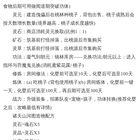
食物后期可用做闻道期突破功体)
灵元：建造傀儡后在桃林种桃子，背包出售。桃子成熟后会
按天数增长数量(境界越高，桃子成长度越快)
灵石：商店消耗灵元换取(比例1：1)
矿石：筑基前打怪掉落，出桃源后市集购买
灵草：筑基前打怪掉落，出桃源后市集购买
功法：凝气到朝元：镜林库房——兑换功法;朝元以上：进入
指环与乔魔鬼兑换(消耗鸢紫花露/ 桃子)
修炼：房间修法：化婴前可选至10天，化婴后可选至100天
炼体：(a) 吃桃子 (背包使用桃子)(b) 房间炼体，化婴前一键
一天，化婴后可选至100天，再后期可选至300天
战力：升级装备，招募队友+宠物+孩子，功体转换(推荐化婴
之后：攻略最低有详情)
诸天山河图造物配方
灵石=魂石X3
灵晶=灵石X3