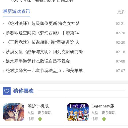
8天气情况，昼夜系统和日期选择
最新游戏资讯
更多
《绝对演绎》超级咖位更新 海之女神梦
02-21
幻时装免费拿！
参赛即送空间花《梦幻西游》手游第24
02-20
届X9联赛报名进行中！
《王牌竞速》传说超跑“禅”重磅进阶 人
02-20
车合一 竞速飞升！
沙漠女皇《战争与文明》阿列克谢研究降
02-18
价
逆水寒手游凭什么敢说自己不氪金
07-08
绝对演绎六一儿童节玩法盘点：和美羊羊
07-07
一起回忆童年
猜你喜欢
嫣汐手机版
Legennetv版
类型：
音乐舞蹈
类型：
音乐舞蹈
适用：
适用：