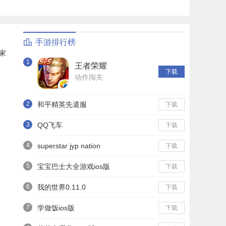
手游排行榜
家
1
王者荣耀
下载
动作闯关
2
和平精英先遣服
下载
3
QQ飞车
下载
4
superstar jyp nation
下载
5
宝宝巴士大全游戏ios版
下载
6
我的世界0.11.0
下载
7
学做饭ios版
下载