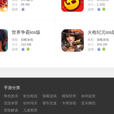
大小：
99.3M
大小：
1.10G
适用：
适用：
世界争霸ios版
火枪纪元ios
类型：
策略游戏
类型：
策略游戏
大小：
310.8M
大小：
304.2M
适用：
适用：
手游分类
角色扮演
射击枪战
策略游戏
模拟经营
休闲益智
竞技体育
动作闯关
赛车竞速
卡牌游戏
音乐舞蹈
冒险解谜
儿童教育