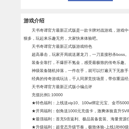
游戏介绍
天书奇谭官方最新正式版是一款卡牌对战游戏，游戏中你
狠多，玩起来乐趣无穷，大家快来体验吧。
天书奇谭官方最新正式版游戏特色
超高暴击，玩家开局就送屠龙刀，一刀直接秒杀boss。
装备全靠打，不爆肝不氪金，感受最极致的传奇乐趣。
神级装备随机掉落，一件在手，就可以打遍天下无敌手
经典的传奇游戏玩法，千人同屏竞技场景，带你重温经
天书奇谭官方最新正式版小编点评
充值比例1:10000
★特色福利：上线送vip10、100w绑定元宝、金币5000
★开局福利：创角送1000元充值卡，激爽体验直升SVIP
★最强福利：首充5倍返利、极品装备套装、海量资源任
★升级福利：超变态升级节奏，极致体验-上线1秒80级