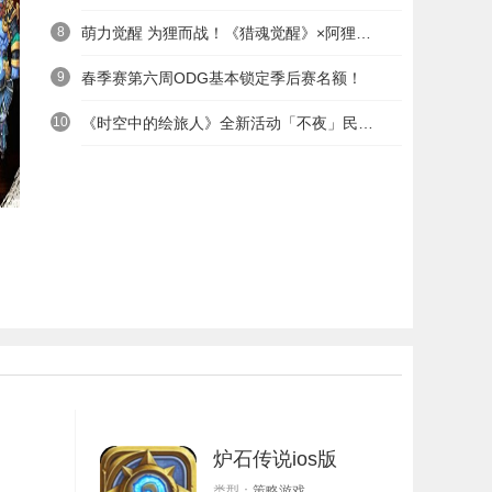
8
萌力觉醒 为狸而战！《猎魂觉醒》×阿狸童话冒险六一启航
9
春季赛第六周ODG基本锁定季后赛名额！
10
《时空中的绘旅人》全新活动「不夜」民国服装上线——浮世清欢同游不夜之城
炉石传说ios版
类型：
策略游戏