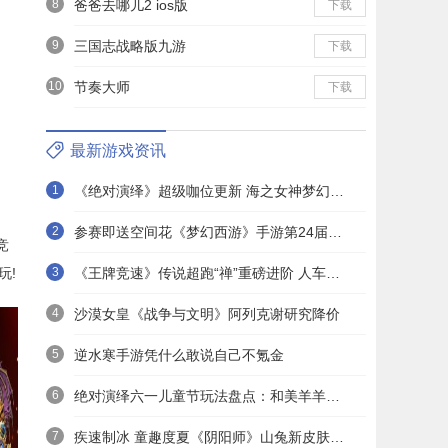
8
爸爸去哪儿2 ios版
下载
9
三国志战略版九游
下载
10
节奏大师
下载
最新游戏资讯
1
《绝对演绎》超级咖位更新 海之女神梦幻时装免费拿！
2
参赛即送空间花《梦幻西游》手游第24届X9联赛报名进行中！
竞
玩!
3
《王牌竞速》传说超跑“禅”重磅进阶 人车合一 竞速飞升！
4
沙漠女皇《战争与文明》阿列克谢研究降价
5
逆水寒手游凭什么敢说自己不氪金
6
绝对演绎六一儿童节玩法盘点：和美羊羊一起回忆童年
7
疾速制冰 童趣度夏《阴阳师》山兔新皮肤上线