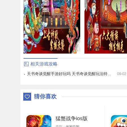
相关游戏攻略
天书奇谈觉醒手游好玩吗 天书奇谈觉醒玩法特色一览
09-02
猜你喜欢
猛蟹战争ios版
类型：
休闲益智