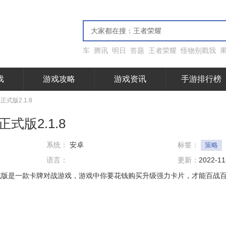
车
腾讯
明日
答题
王者荣耀
怪物别戳我
戏
游戏攻略
游戏资讯
手游排行榜
式版2.1.8
式版2.1.8
系统：
安卓
标签：
策略
语言：
更新：
2022-11
式版是一款卡牌对战游戏，游戏中你要花钱购买升级强力卡片，才能百战