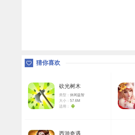
猜你喜欢
砍光树木
类型：
休闲益智
大小：
57.6M
适用：
西游奇遇