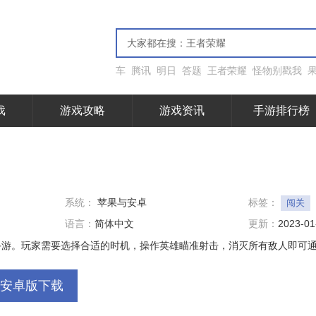
车
腾讯
明日
答题
王者荣耀
怪物别戳我
戏
游戏攻略
游戏资讯
手游排行榜
系统：
苹果与安卓
标签：
闯关
语言：
简体中文
更新：
2023-01
手游。玩家需要选择合适的时机，操作英雄瞄准射击，消灭所有敌人即可
安卓版下载