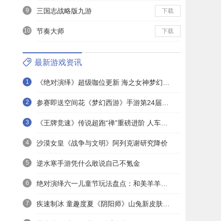
9
三国志战略版九游
下载
10
节奏大师
下载
最新游戏资讯
1
《绝对演绎》超级咖位更新 海之女神梦幻时装免费拿！
2
参赛即送空间花《梦幻西游》手游第24届X9联赛报名进行中！
3
《王牌竞速》传说超跑“禅”重磅进阶 人车合一 竞速飞升！
4
沙漠女皇《战争与文明》阿列克谢研究降价
5
逆水寒手游凭什么敢说自己不氪金
6
绝对演绎六一儿童节玩法盘点：和美羊羊一起回忆童年
7
疾速制冰 童趣度夏《阴阳师》山兔新皮肤上线