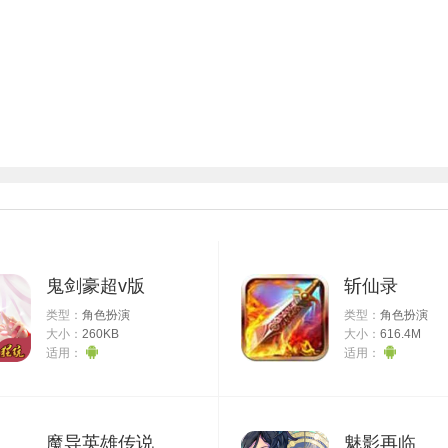
鬼剑豪超v版
斩仙录
类型：
角色扮演
类型：
角色扮演
大小：
260KB
大小：
616.4M
适用：
适用：
魔导英雄传说
魅影再临