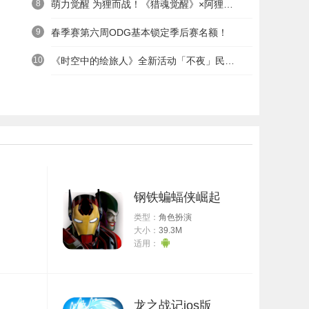
8
萌力觉醒 为狸而战！《猎魂觉醒》×阿狸童话冒险六一启航
9
春季赛第六周ODG基本锁定季后赛名额！
10
《时空中的绘旅人》全新活动「不夜」民国服装上线——浮世清欢同游不夜之城
钢铁蝙蝠侠崛起
类型：
角色扮演
大小：
39.3M
适用：
龙之战记ios版