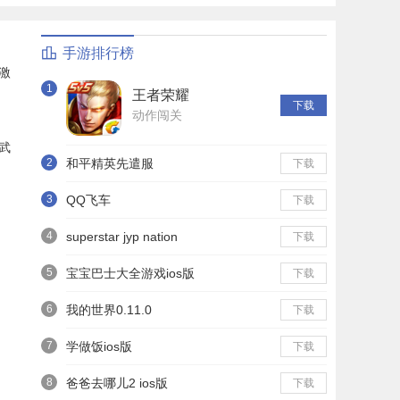
手游排行榜
激
1
王者荣耀
下载
动作闯关
武
2
和平精英先遣服
下载
3
QQ飞车
下载
4
superstar jyp nation
下载
5
宝宝巴士大全游戏ios版
下载
6
我的世界0.11.0
下载
7
学做饭ios版
下载
8
爸爸去哪儿2 ios版
下载