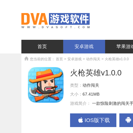
首页
安卓游戏
苹果游
您当前的位置：
首页
>
安卓游戏
>
动作闯关
>
火枪英雄v1.0.0
火枪英雄v1.0.0
类型：
动作闯关
大小：
67.41MB
游戏简介：
一款惊险刺激的闯关
IOS版下载