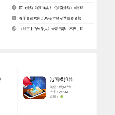
8
萌力觉醒 为狸而战！《猎魂觉醒》×阿狸童话冒险六一启航
9
春季赛第六周ODG基本锁定季后赛名额！
10
《时空中的绘旅人》全新活动「不夜」民国服装上线——浮世清欢同游不夜之城
想
泡面模拟器
类型：
模拟经营
大小：
26.0M
适用：