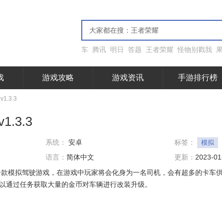
车
腾讯
明日
答题
王者荣耀
怪物别戳我
戏
游戏攻略
游戏资讯
手游排行榜
.3.3
.3.3
系统：
安卓
标签：
模拟
语言：
简体中文
更新：
2023-01
一款模拟驾驶游戏，在游戏中玩家将会化身为一名司机，会有超多的卡车
以通过任务获取大量的金币对车辆进行改装升级。