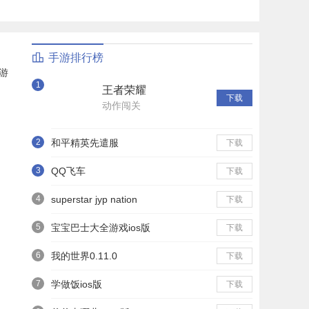
手游排行榜
游
1
王者荣耀
下载
动作闯关
2
和平精英先遣服
下载
3
QQ飞车
下载
4
superstar jyp nation
下载
5
宝宝巴士大全游戏ios版
下载
6
我的世界0.11.0
下载
7
学做饭ios版
下载