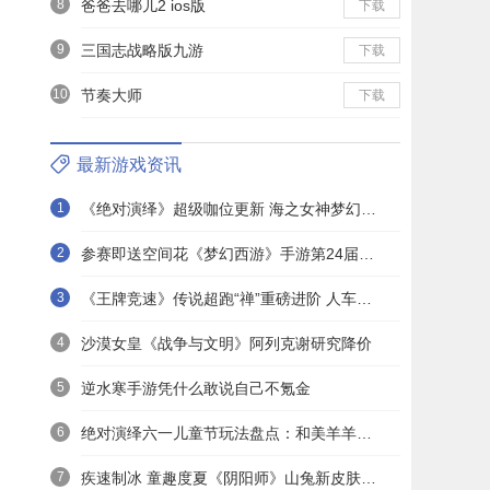
8
爸爸去哪儿2 ios版
下载
9
三国志战略版九游
下载
10
节奏大师
下载
最新游戏资讯
1
《绝对演绎》超级咖位更新 海之女神梦幻时装免费拿！
2
参赛即送空间花《梦幻西游》手游第24届X9联赛报名进行中！
3
《王牌竞速》传说超跑“禅”重磅进阶 人车合一 竞速飞升！
4
沙漠女皇《战争与文明》阿列克谢研究降价
5
逆水寒手游凭什么敢说自己不氪金
6
绝对演绎六一儿童节玩法盘点：和美羊羊一起回忆童年
7
疾速制冰 童趣度夏《阴阳师》山兔新皮肤上线