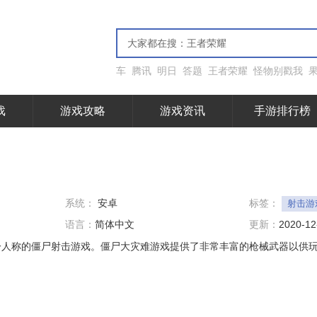
车
腾讯
明日
答题
王者荣耀
怪物别戳我
戏
游戏攻略
游戏资讯
手游排行榜
系统：
安卓
标签：
射击游
语言：
简体中文
更新：
2020-12
一人称的僵尸射击游戏。僵尸大灾难游戏提供了非常丰富的枪械武器以供