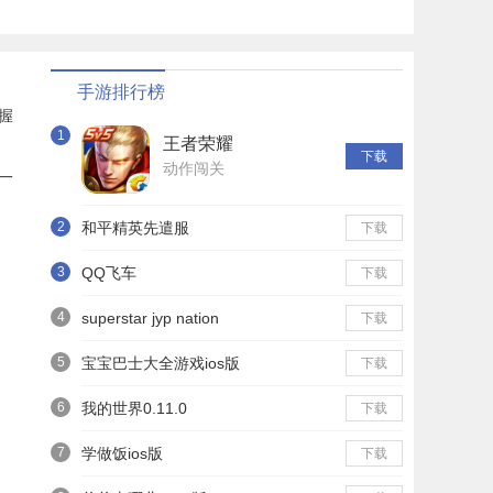
手游排行榜
握
1
王者荣耀
下载
动作闯关
一
2
和平精英先遣服
下载
3
QQ飞车
下载
4
superstar jyp nation
下载
5
宝宝巴士大全游戏ios版
下载
6
我的世界0.11.0
下载
7
学做饭ios版
下载