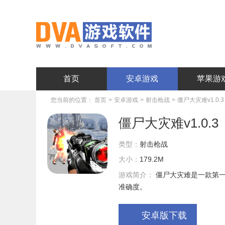
首页
安卓游戏
苹果游
您当前的位置：
首页
>
安卓游戏
>
射击枪战
>
僵尸大灾难v1.0.3
僵尸大灾难v1.0.3
类型：
射击枪战
大小：
179.2M
游戏简介：
僵尸大灾难是一款第
准确度。
安卓版下载