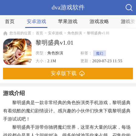
dva游戏软件
首页
安卓游戏
苹果游戏
游戏攻略
游戏资
您当前的位置：
首页
>
安卓游戏
>
角色扮演
>
黎明盛典v1.01
黎明盛典v1.01
类型：
角色扮演
标签：
魔幻
大小：
2.1M
更新：
2020-07-23 11:55
安卓版下载
游戏介绍
黎明盛典是一款非常经典的角色扮演类手机游戏，黎明盛典
有着炫酷的魔幻剧情设计。感兴趣的小伙伴们快来下载黎明盛典
手游试试吧！
黎明盛典手游带你驰骋魔幻世界，这里有大量的玩家，每场
战役都会是真人之间的对决，很多的城池等你来占领，召集你的