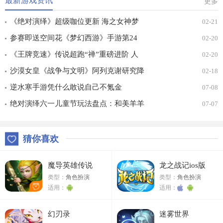
最新游戏资讯
更多
《绝对演绎》超级咖位更新 海之女神梦
02-21
幻时装免费拿！
参赛即送空间花《梦幻西游》手游第24
02-20
届X9联赛报名进行中！
《王牌竞速》传说超跑“禅”重磅进阶 人
02-20
车合一 竞速飞升！
沙漠女皇《战争与文明》阿列克谢研究降
02-18
价
逆水寒手游凭什么敢说自己不氪金
07-08
绝对演绎六一儿童节玩法盘点：和美羊羊
07-07
一起回忆童年
猜你喜欢
魔导英雄传说
龙之战记ios版
类型：
角色扮演
类型：
角色扮演
适用：
适用：
幻刃录
迷雾世界