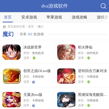
dva游戏软件
首页
安卓游戏
苹果游戏
游戏攻略
游戏资
您当前的位置：
首页
>
魔幻
魔幻
共有
161
款游戏
决战新世界
初火降临
类型：
角色扮演
类型：
动作闯关
适用：
适用：
创世之战OLios版
逆转回合万象对决
类型：
卡牌游戏
类型：
卡牌游戏
适用：
适用：
天翼决ios版
黑潮深海觉醒国际服
类型：
卡牌游戏
类型：
卡牌游戏
适用：
适用：