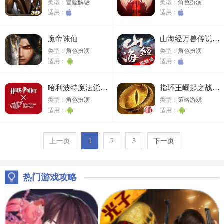
类型：
冒险解谜
类型：
角色扮演
适用：
适用：
魔帝诛仙
山海经万兽传说ios版
类型：
角色扮演
类型：
角色扮演
适用：
适用：
哈利波特魔法觉醒测试服
指环王崛起之战国际服
类型：
角色扮演
类型：
策略游戏
适用：
适用：
上一页
1
2
3
下一页
热门游戏攻略