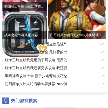
阴阳师sp八岐大蛇活动阵容推荐 2022神堕八岐大蛇活动通关攻略
战争之轮阵容搭配推荐 最强开局阵容组合攻略
和平精英独舞天鹅cdkey兑换码领取免费2022 吃鸡独舞天鹅cdk兑换码最新汇总
武林闲侠潘金莲阵容攻略 潘金莲最强阵
06-28
容搭配推荐
永劫无间武田信忠捏脸大全 最好看的武
06-27
田信忠捏脸数据一览
航海王热血航线无用的下属攻略 无用的
06-28
下属探索通关打法详解
航海王热血航线我还要更多攻略 我还要
06-27
更多无尽探索通关打法详解
黑暗神庙攻略大全 新手少走弯路技巧总
06-27
汇
阴阳师sp八岐大蛇活动阵容推荐 2022神
06-25
堕八岐大蛇活动通关攻略
热门游戏搜索