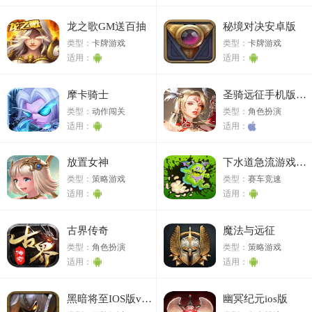
龙之歌GM送百抽
秘境对决安卓版
类型：
卡牌游戏
类型：
卡牌游戏
适用：
适用：
摩卡骑士
圣骑远征手机版苹果版
类型：
动作闯关
类型：
角色扮演
适用：
适用：
放置女神
下水道急流游戏官方最新版 v0.15
类型：
策略游戏
类型：
赛车竞速
适用：
适用：
古界传奇
魔法与远征
类型：
角色扮演
类型：
策略游戏
适用：
适用：
黑暗将至IOS版v1.1.0苹果版
幽冥纪元ios版