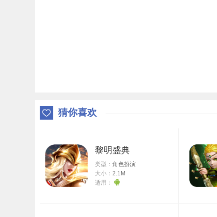
猜你喜欢
黎明盛典
类型：
角色扮演
大小：
2.1M
适用：