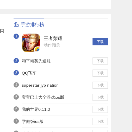
手游排行榜
同
1
王者荣耀
下载
动作闯关
2
和平精英先遣服
下载
3
QQ飞车
下载
4
superstar jyp nation
下载
5
宝宝巴士大全游戏ios版
下载
6
我的世界0.11.0
下载
7
学做饭ios版
下载