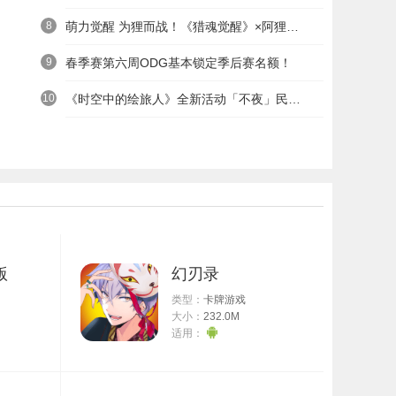
8
萌力觉醒 为狸而战！《猎魂觉醒》×阿狸童话冒险六一启航
9
春季赛第六周ODG基本锁定季后赛名额！
10
《时空中的绘旅人》全新活动「不夜」民国服装上线——浮世清欢同游不夜之城
版
幻刃录
类型：
卡牌游戏
大小：
232.0M
适用：