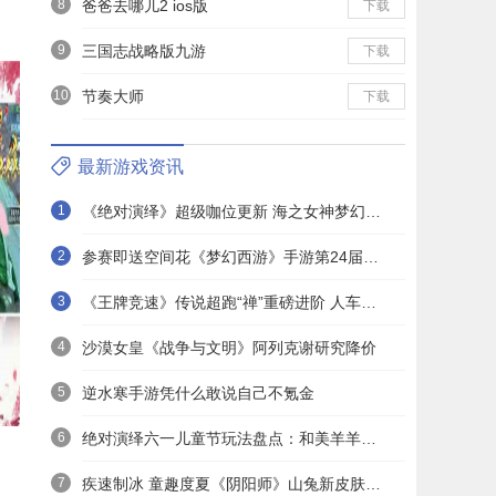
8
爸爸去哪儿2 ios版
下载
9
三国志战略版九游
下载
10
节奏大师
下载
最新游戏资讯
1
《绝对演绎》超级咖位更新 海之女神梦幻时装免费拿！
2
参赛即送空间花《梦幻西游》手游第24届X9联赛报名进行中！
3
《王牌竞速》传说超跑“禅”重磅进阶 人车合一 竞速飞升！
4
沙漠女皇《战争与文明》阿列克谢研究降价
5
逆水寒手游凭什么敢说自己不氪金
6
绝对演绎六一儿童节玩法盘点：和美羊羊一起回忆童年
7
疾速制冰 童趣度夏《阴阳师》山兔新皮肤上线