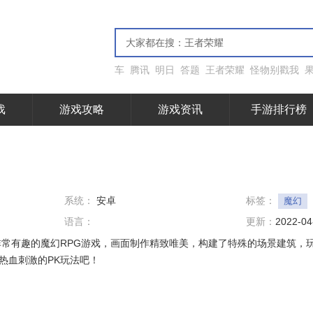
车
腾讯
明日
答题
王者荣耀
怪物别戳我
戏
游戏攻略
游戏资讯
手游排行榜
系统：
安卓
标签：
魔幻
语言：
更新：
2022-04
非常有趣的魔幻RPG游戏，画面制作精致唯美，构建了特殊的场景建筑，
热血刺激的PK玩法吧！