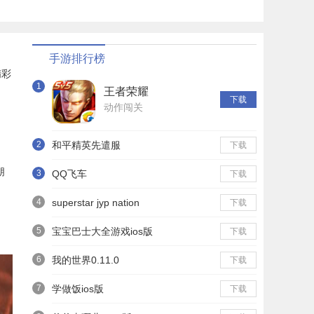
手游排行榜
精彩
1
王者荣耀
下载
动作闯关
2
和平精英先遣服
下载
朋
3
QQ飞车
下载
4
superstar jyp nation
下载
5
宝宝巴士大全游戏ios版
下载
6
我的世界0.11.0
下载
7
学做饭ios版
下载