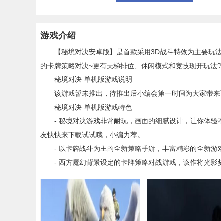
游戏介绍
【
秘境对决安卓版
】是首款采用
3D
战斗特效为主要玩
的卡牌
策略
对决~更有天梯排位、休闲模式和竞技现开玩法
秘境对决 单机版游戏说明
该游戏暂未推出，待推出后小编会第一时间为大家带来下
秘境对决 单机版游戏特色
- 秘境对决游戏非常耐玩，画面的细腻设计，让你体验
友快快来下载试试哦，小编力荐。
- 以
卡牌
战斗为主的全新
策略
手游，丰富精彩的全新游
- 西方
魔幻
背景设定的卡牌策略对战游戏，该作将光影