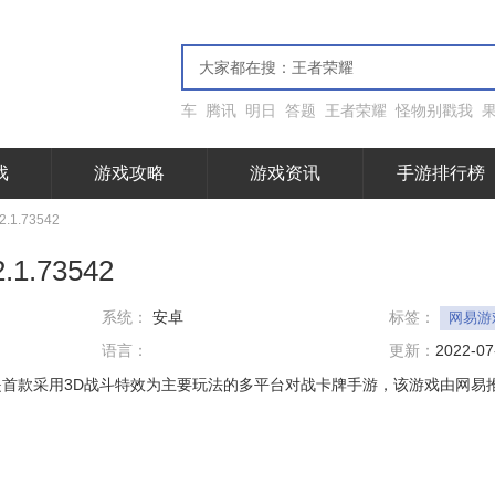
车
腾讯
明日
答题
王者荣耀
怪物别戳我
戏
游戏攻略
游戏资讯
手游排行榜
1.73542
.73542
系统：
安卓
标签：
网易游
语言：
更新：
2022-07
是首款采用3D战斗特效为主要玩法的多平台对战卡牌手游，该游戏由网易