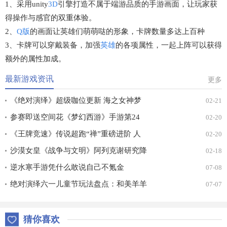
1、采用unity
3D
引擎打造不属于端游品质的手游画面，让玩家获
得操作与感官的双重体验。
2、
Q版
的画面让英雄们萌萌哒的形象，卡牌数量多达上百种
3、卡牌可以穿戴装备，加强
英雄
的各项属性，一起上阵可以获得
额外的属性加成。
最新游戏资讯
更多
《绝对演绎》超级咖位更新 海之女神梦
02-21
幻时装免费拿！
参赛即送空间花《梦幻西游》手游第24
02-20
届X9联赛报名进行中！
《王牌竞速》传说超跑“禅”重磅进阶 人
02-20
车合一 竞速飞升！
沙漠女皇《战争与文明》阿列克谢研究降
02-18
价
逆水寒手游凭什么敢说自己不氪金
07-08
绝对演绎六一儿童节玩法盘点：和美羊羊
07-07
一起回忆童年
猜你喜欢