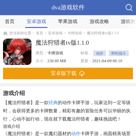
dva游戏软件
首页
安卓游戏
苹果游戏
游戏攻略
游戏资
您当前的位置：
首页
>
安卓游戏
>
卡牌游戏
>
魔法狩猎者tv版1.1.0
魔法狩猎者tv版1.1.0
类型：
卡牌游戏
标签：
动作
即时战斗
闯关
Q版
卡牌
大小：
230.60 MB
更新：
2021-04-09 06:10
3D
安卓版下载
游戏介绍
【魔法狩猎者】是一款
经典
的动作卡牌手游，玩家达到一定等级
时，会获得更多的卡牌数量，精彩有趣的冒险任务可以华丽的执
行，心动不如行动，现在就下载魔法狩猎者，趣味挑战吧！
游戏介绍
《魔法狩猎者》是一款魔幻题材的
动作
卡牌手游，画面精美场景