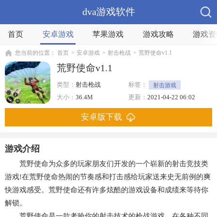
dva游戏软件
首页
安卓游戏
苹果游戏
游戏攻略
游戏资
您当前的位置：
首页
>
安卓游戏
>
射击枪战
>
荒野使命v1.1
荒野使命v1.1
类型：
射击枪战
标签：
射击游戏
第一人称射击
大小：
36.4M
更新：
2021-04-22 06:02
安卓版下载
游戏介绍
荒野使命为众多的玩家朋友们开发的一个崭新的射击竞技类
游戏!在荒野使命热闹的节奏感和打击感给玩家送来史无前例的爽
快游戏感受。荒野使命还有许多炫酷的游戏设备和成绩来等待你
解锁。
荒野使命是一款考验你的射击技术的枪战游戏，在各种不同