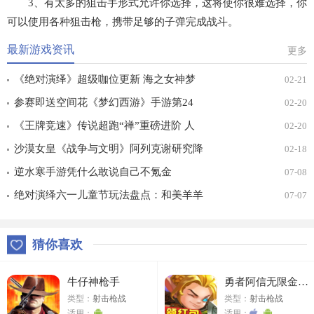
3、有太多的狙击手形式允许你选择，这将使你很难选择，你
可以使用各种狙击枪，携带足够的子弹完成战斗。
最新游戏资讯
更多
《绝对演绎》超级咖位更新 海之女神梦
02-21
幻时装免费拿！
参赛即送空间花《梦幻西游》手游第24
02-20
届X9联赛报名进行中！
《王牌竞速》传说超跑“禅”重磅进阶 人
02-20
车合一 竞速飞升！
沙漠女皇《战争与文明》阿列克谢研究降
02-18
价
逆水寒手游凭什么敢说自己不氪金
07-08
绝对演绎六一儿童节玩法盘点：和美羊羊
07-07
一起回忆童年
猜你喜欢
牛仔神枪手
勇者阿信无限金币版
类型：
射击枪战
类型：
射击枪战
适用：
适用：