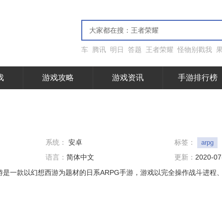
车
腾讯
明日
答题
王者荣耀
怪物别戳我
戏
游戏攻略
游戏资讯
手游排行榜
系统：
安卓
标签：
arpg
语言：
简体中文
更新：
2020-07
游是一款以幻想西游为题材的日系ARPG手游，游戏以完全操作战斗进程