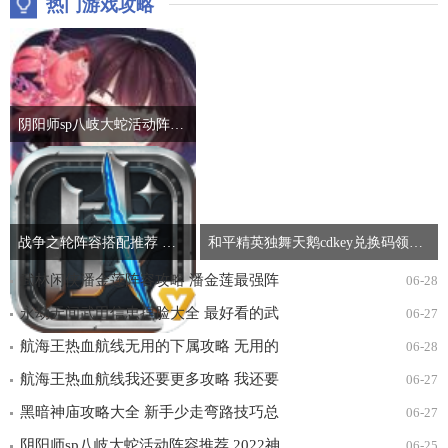
热门游戏攻略
阴阳师sp八岐大蛇活动阵容推荐 2022神堕八岐大蛇活动通关攻略
战争之轮阵容搭配推荐 最强开局阵容组合攻略
和平精英独舞天鹅cdkey兑换码领取免费2022 吃鸡独舞天鹅cdk兑换码最新汇总
武林闲侠潘金莲阵容攻略 潘金莲最强阵
06-28
容搭配推荐
永劫无间武田信忠捏脸大全 最好看的武
06-27
田信忠捏脸数据一览
航海王热血航线无用的下属攻略 无用的
06-28
下属探索通关打法详解
航海王热血航线我还要更多攻略 我还要
06-27
更多无尽探索通关打法详解
黑暗神庙攻略大全 新手少走弯路技巧总
06-27
汇
阴阳师sp八岐大蛇活动阵容推荐 2022神
06-25