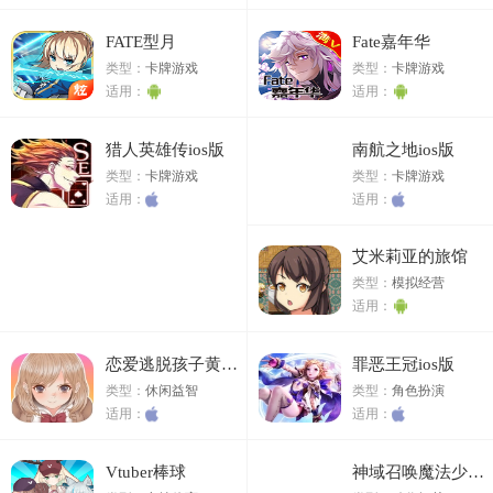
FATE型月
Fate嘉年华
类型：
卡牌游戏
类型：
卡牌游戏
适用：
适用：
猎人英雄传ios版
南航之地ios版
类型：
卡牌游戏
类型：
卡牌游戏
适用：
适用：
艾米莉亚的旅馆
类型：
模拟经营
适用：
恋爱逃脱孩子黄昏的樱花ios版
罪恶王冠ios版
类型：
休闲益智
类型：
角色扮演
适用：
适用：
Vtuber棒球
神域召唤魔法少女ios版