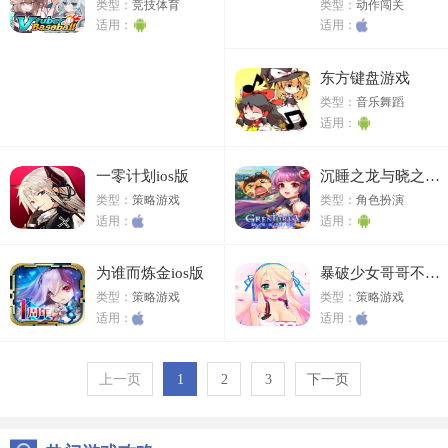
类型：
竞技体育
类型：
动作闯关
适用：
适用：
东方键盘游戏
类型：
音乐舞蹈
适用：
一零计划ios版
沉睡之龙与晓之战士物语
类型：
策略游戏
类型：
角色扮演
适用：
适用：
为谁而炼金ios版
暴破少女哥哥不要嘛ios版
类型：
策略游戏
类型：
策略游戏
适用：
适用：
上一页
1
2
3
下一页