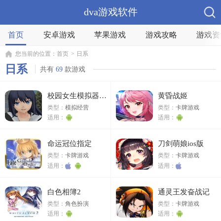
dva游戏软件
首页
安卓游戏
苹果游戏
游戏攻略
游戏资
您当前的位置：
首页
>
日系
日系
共有
69
款游戏
校园女生模拟器2022
黄昏战姬
类型：
模拟经营
类型：
卡牌游戏
适用：
适用：
命运冠位指定
刀剑萌娘ios版
类型：
卡牌游戏
类型：
卡牌游戏
适用：
适用：
白色相簿2
通灵王发奋战记
类型：
角色扮演
类型：
卡牌游戏
适用：
适用：