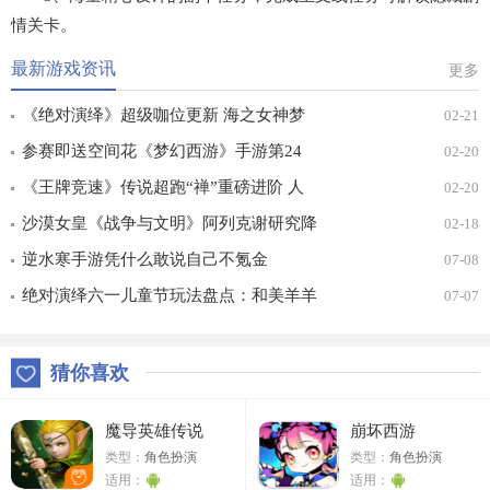
情关卡。
最新游戏资讯
更多
《绝对演绎》超级咖位更新 海之女神梦
02-21
幻时装免费拿！
参赛即送空间花《梦幻西游》手游第24
02-20
届X9联赛报名进行中！
《王牌竞速》传说超跑“禅”重磅进阶 人
02-20
车合一 竞速飞升！
沙漠女皇《战争与文明》阿列克谢研究降
02-18
价
逆水寒手游凭什么敢说自己不氪金
07-08
绝对演绎六一儿童节玩法盘点：和美羊羊
07-07
一起回忆童年
猜你喜欢
魔导英雄传说
崩坏西游
类型：
角色扮演
类型：
角色扮演
适用：
适用：