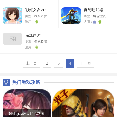
彩虹女友2D
再见吧武器
类型：
模拟经营
类型：
角色扮演
适用：
适用：
崩坏西游
类型：
角色扮演
适用：
上一页
2
3
4
下一页
热门游戏攻略
阴阳师sp八岐大蛇活动阵容推荐 2022神堕八岐大蛇活动通关攻略