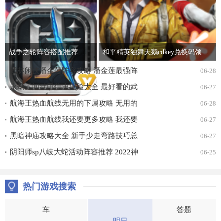
战争之轮阵容搭配推荐 最强开局阵容组合攻略
和平精英独舞天鹅cdkey兑换码领取免费2022 吃鸡独舞天鹅cdk兑换码最新汇总
武林闲侠潘金莲阵容攻略 潘金莲最强阵
06-28
容搭配推荐
永劫无间武田信忠捏脸大全 最好看的武
06-27
田信忠捏脸数据一览
航海王热血航线无用的下属攻略 无用的
06-28
下属探索通关打法详解
航海王热血航线我还要更多攻略 我还要
06-27
更多无尽探索通关打法详解
黑暗神庙攻略大全 新手少走弯路技巧总
06-27
汇
阴阳师sp八岐大蛇活动阵容推荐 2022神
06-25
堕八岐大蛇活动通关攻略
热门游戏搜索
车
答题