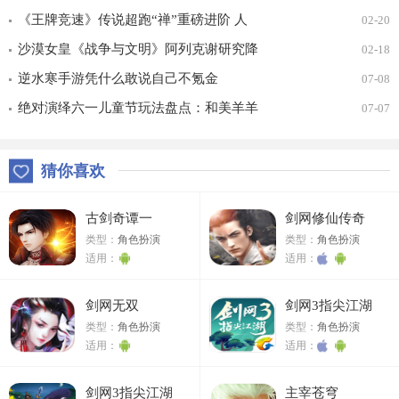
届X9联赛报名进行中！
《王牌竞速》传说超跑“禅”重磅进阶 人
02-20
车合一 竞速飞升！
沙漠女皇《战争与文明》阿列克谢研究降
02-18
价
逆水寒手游凭什么敢说自己不氪金
07-08
绝对演绎六一儿童节玩法盘点：和美羊羊
07-07
一起回忆童年
猜你喜欢
古剑奇谭一
剑网修仙传奇
类型：
角色扮演
类型：
角色扮演
适用：
适用：
剑网无双
剑网3指尖江湖
类型：
角色扮演
类型：
角色扮演
适用：
适用：
剑网3指尖江湖
主宰苍穹