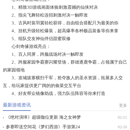
1、精致3D游戏画面体验刺激震撼的仙侠对决
2、指尖飞舞轻松连招刺激对决一触即发
3、古风时装羽翼轻松获得，自由组合搭配只为最美的你
4、挂机升级轻松爆装，超高爆率各种极品装备等你来拿
5、组队交友神仙伴侣甜蜜双修
心剑奇缘游戏亮点：
1、百人同屏，跨服战场对决一触即发
2、跨服家园争霸赛闪耀登场，群雄逐鹿争霸，占领属于自己
的家园领地
3、攻城拔寨横扫千军，抢夺敌人的圣水资源，拓展多人交
互，给玩家提供更广阔的的偷菜交互平台
4、好友帮众镜像助战，强力队伍阵容等你来打造
最新游戏资讯
更多
《绝对演绎》超级咖位更新 海之女神梦
02-21
幻时装免费拿！
参赛即送空间花《梦幻西游》手游第24
02-20