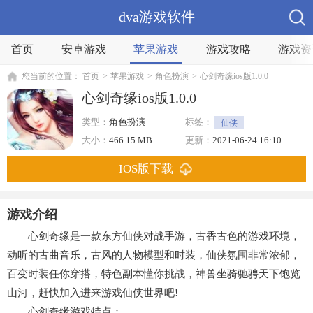
dva游戏软件
首页
安卓游戏
苹果游戏
游戏攻略
游戏资
您当前的位置：
首页
>
苹果游戏
>
角色扮演
>
心剑奇缘ios版1.0.0
心剑奇缘ios版1.0.0
类型：
角色扮演
标签：
仙侠
大小：
466.15 MB
更新：
2021-06-24 16:10
IOS版下载
游戏介绍
心剑奇缘是一款东方仙侠对战手游，古香古色的游戏环境，
动听的古曲音乐，古风的人物模型和时装，仙侠氛围非常浓郁，
百变时装任你穿搭，特色副本懂你挑战，神兽坐骑驰骋天下饱览
山河，赶快加入进来游戏仙侠世界吧!
心剑奇缘游戏特点：