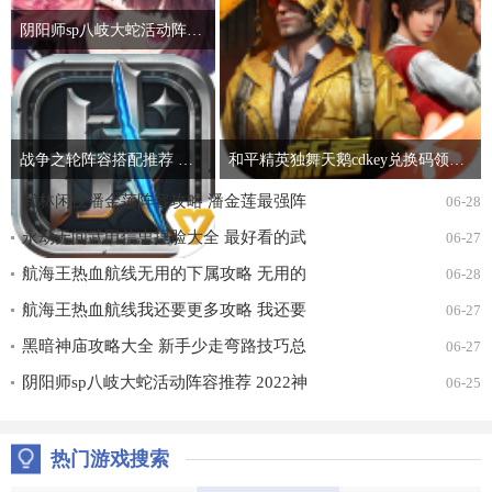
阴阳师sp八岐大蛇活动阵容推荐 2022神堕八岐大蛇活动通关攻略
战争之轮阵容搭配推荐 最强开局阵容组合攻略
和平精英独舞天鹅cdkey兑换码领取免费2022 吃鸡独舞天鹅cdk兑换码最新汇总
武林闲侠潘金莲阵容攻略 潘金莲最强阵
06-28
容搭配推荐
永劫无间武田信忠捏脸大全 最好看的武
06-27
田信忠捏脸数据一览
航海王热血航线无用的下属攻略 无用的
06-28
下属探索通关打法详解
航海王热血航线我还要更多攻略 我还要
06-27
更多无尽探索通关打法详解
黑暗神庙攻略大全 新手少走弯路技巧总
06-27
汇
阴阳师sp八岐大蛇活动阵容推荐 2022神
06-25
堕八岐大蛇活动通关攻略
热门游戏搜索