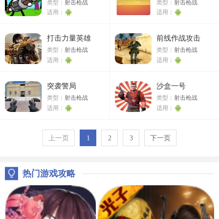
类型：
射击枪战
类型：
射击枪战
适用：
适用：
打击力量英雄
前线作战攻击
类型：
射击枪战
类型：
射击枪战
适用：
适用：
突袭警局
沙盒一号
类型：
射击枪战
类型：
射击枪战
适用：
适用：
上一页
1
2
3
下一页
热门游戏攻略