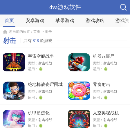
dva游戏软件
首页
安卓游戏
苹果游戏
游戏攻略
游戏资
您当前的位置：
首页
>
射击
射击
共有
818
款游戏
宇宙空舰战争
机器vs僵尸
类型：
射击枪战
类型：
射击枪战
适用：
适用：
绝地枪战丧尸围城
零食射击
类型：
射击枪战
类型：
射击枪战
适用：
适用：
机甲超进化
太空奥秘战机
类型：
射击枪战
类型：
射击枪战
适用：
适用：