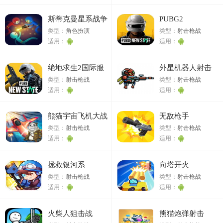
斯蒂克曼星系战争
PUBG2
类型：
角色扮演
类型：
射击枪战
适用：
适用：
绝地求生2国际服
外星机器人射击
类型：
射击枪战
类型：
射击枪战
适用：
适用：
熊猫宇宙飞机大战
无敌枪手
类型：
射击枪战
类型：
射击枪战
适用：
适用：
拯救银河系
向塔开火
类型：
射击枪战
类型：
射击枪战
适用：
适用：
火柴人狙击战
熊猫炮弹射击