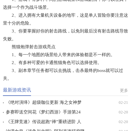
选择一个作为战斗场景。
2、进入拥有大量机关设备的地牢，这是单人冒险你要注意这
里十分的危险。
3、你要掌握好你的射击路线，以免到最后没有射击路线导致
失败。
熊猫炮弹射击游戏亮点
1、每一个地图的场景给人带来的体验都是不一样的。
2、有多种可爱的卡通熊猫角色可以选择使用。
3、副本章节任务都可以去挑战，击杀最终的boss就可以过
关。
最新游戏资讯
更多
《绝对演绎》超级咖位更新 海之女神梦
02-21
幻时装免费拿！
参赛即送空间花《梦幻西游》手游第24
02-20
届X9联赛报名进行中！
《王牌竞速》传说超跑“禅”重磅进阶 人
02-20