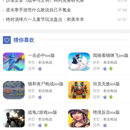
车合一 竞速飞升！
沙漠女皇《战争与文明》阿列克谢研究降
02-18
价
逆水寒手游凭什么敢说自己不氪金
07-08
绝对演绎六一儿童节玩法盘点：和美羊羊
07-07
一起回忆童年
猜你喜欢
一击必中ios版
我骑着猫咪飞ios版
类型：
射击枪战
类型：
射击枪战
适用：
适用：
猫和丧尸枪战ios版
坦克无敌ios版
类型：
射击枪战
类型：
射击枪战
适用：
适用：
战龟2游戏ios版
绝境反击ios版
类型：
射击枪战
类型：
射击枪战
适用：
适用：