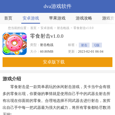
dva游戏软件
首页
安卓游戏
苹果游戏
游戏攻略
游戏资
您当前的位置：
首页
>
安卓游戏
>
射击枪战
>
零食射击v1.0.0
零食射击v1.0.0
类型：
射击枪战
标签：
射击
Q版
美食
清新
大小：
60.80MB
更新：
2023-02-01 06:04
安卓版下载
游戏介绍
零食射击是一款简单易玩的休闲射击游戏，关卡当中会有很
多的零食出现，你要做的事情就是使用自己手中的武器去射击所
有出现在你面前的零食。合理地选择不同武器去进行射击，发挥
出自己手中每一把武器最为强大的威力，将所有零食都给尽数消
灭掉!