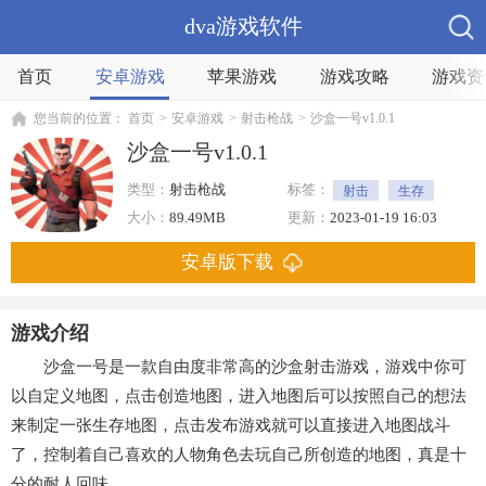
dva游戏软件
首页
安卓游戏
苹果游戏
游戏攻略
游戏资
您当前的位置：
首页
>
安卓游戏
>
射击枪战
>
沙盒一号v1.0.1
沙盒一号v1.0.1
类型：
射击枪战
标签：
射击
生存
沙盒
大小：
89.49MB
更新：
2023-01-19 16:03
安卓版下载
游戏介绍
沙盒一号是一款自由度非常高的沙盒射击游戏，游戏中你可
以自定义地图，点击创造地图，进入地图后可以按照自己的想法
来制定一张生存地图，点击发布游戏就可以直接进入地图战斗
了，控制着自己喜欢的人物角色去玩自己所创造的地图，真是十
分的耐人回味。