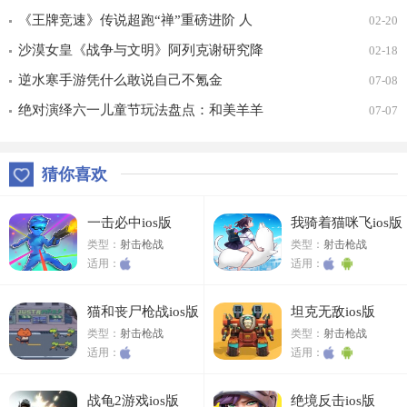
届X9联赛报名进行中！
《王牌竞速》传说超跑“禅”重磅进阶 人
02-20
车合一 竞速飞升！
沙漠女皇《战争与文明》阿列克谢研究降
02-18
价
逆水寒手游凭什么敢说自己不氪金
07-08
绝对演绎六一儿童节玩法盘点：和美羊羊
07-07
一起回忆童年
猜你喜欢
一击必中ios版
我骑着猫咪飞ios版
类型：
射击枪战
类型：
射击枪战
适用：
适用：
猫和丧尸枪战ios版
坦克无敌ios版
类型：
射击枪战
类型：
射击枪战
适用：
适用：
战龟2游戏ios版
绝境反击ios版