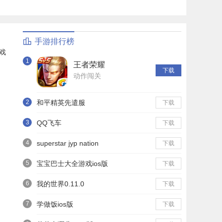
手游排行榜
戏
1
王者荣耀
下载
动作闯关
2
和平精英先遣服
下载
3
QQ飞车
下载
4
superstar jyp nation
下载
5
宝宝巴士大全游戏ios版
下载
6
我的世界0.11.0
下载
7
学做饭ios版
下载