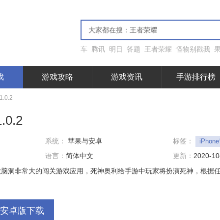
车
腾讯
明日
答题
王者荣耀
怪物别戳我
戏
游戏攻略
游戏资讯
手游排行榜
.0.2
0.2
系统：
苹果与安卓
标签：
iPho
语言：
简体中文
更新：
2020-10
款脑洞非常大的闯关游戏应用，死神奥利给手游中玩家将扮演死神，根据任
安卓版下载