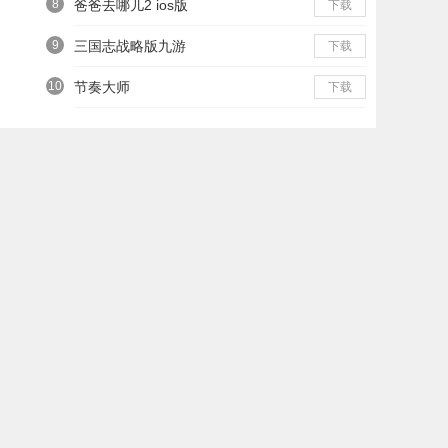
8
爸爸去哪儿2 ios版
下载
9
三国志战略版九游
下载
10
节奏大师
下载
最新游戏资讯
1
《绝对演绎》超级咖位更新 海之女神梦幻时装免费拿！
2
参赛即送空间花《梦幻西游》手游第24届X9联赛报名进行中！
3
《王牌竞速》传说超跑“禅”重磅进阶 人车合一 竞速飞升！
4
沙漠女皇《战争与文明》阿列克谢研究降价
5
逆水寒手游凭什么敢说自己不氪金
6
绝对演绎六一儿童节玩法盘点：和美羊羊一起回忆童年
7
疾速制冰 童趣度夏《阴阳师》山兔新皮肤上线