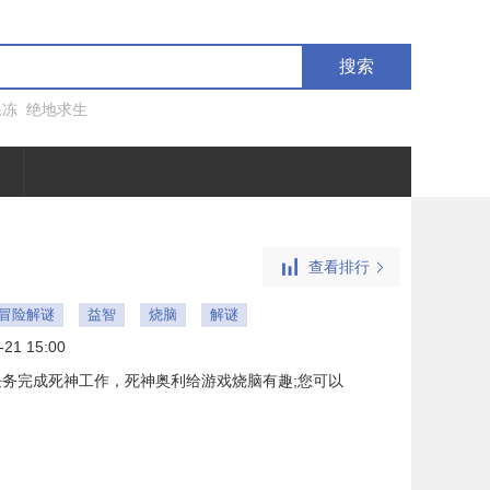
搜索
果冻
绝地求生
查看排行
ne冒险解谜
益智
烧脑
解谜
-21 15:00
务完成死神工作，死神奥利给游戏烧脑有趣;您可以