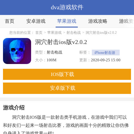
dva游戏软件
首页
安卓游戏
苹果游戏
游戏攻略
游戏资
您当前的位置：
首页
>
苹果游戏
>
射击枪战
>
洞穴射击ios版v2.0.2
洞穴射击ios版v2.0.2
类型：
射击枪战
标签：
iPhone射击游
戏
射击
大小：
100M
更新：
2020-09-25 15:00
IOS版下载
安卓版下载
游戏介绍
洞穴射击IOS版是一款射击类手机游戏，在游戏中我们可以
和好友们一起来一场射击比赛，游戏的画面十分的精致让你仿佛
自身进入了游戏世界一样!