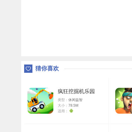
猜你喜欢
疯狂挖掘机乐园
类型：
休闲益智
大小：
78.5M
适用：