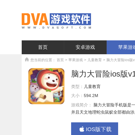
首页
安卓游戏
苹果游
您当前的位置：
首页
>
苹果游戏
>
儿童教育
>
脑力大冒险ios版v1
脑力大冒险ios版v1.
类型：
儿童教育
大小：
594.2M
游戏简介：
脑力大冒险手机版是
并且天文地理蛇虫鼠蚁全部都由涉
IOS版下载