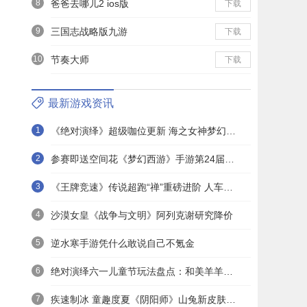
8
爸爸去哪儿2 ios版
下载
9
三国志战略版九游
下载
10
节奏大师
下载
最新游戏资讯
1
《绝对演绎》超级咖位更新 海之女神梦幻时装免费拿！
2
参赛即送空间花《梦幻西游》手游第24届X9联赛报名进行中！
3
《王牌竞速》传说超跑“禅”重磅进阶 人车合一 竞速飞升！
4
沙漠女皇《战争与文明》阿列克谢研究降价
5
逆水寒手游凭什么敢说自己不氪金
6
绝对演绎六一儿童节玩法盘点：和美羊羊一起回忆童年
7
疾速制冰 童趣度夏《阴阳师》山兔新皮肤上线