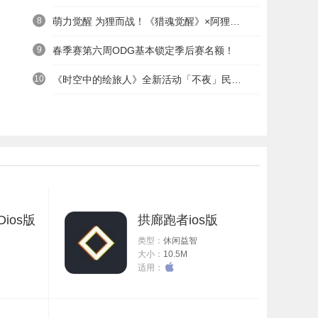
8
萌力觉醒 为狸而战！《猎魂觉醒》×阿狸童话冒险六一启航
9
春季赛第六周ODG基本锁定季后赛名额！
10
《时空中的绘旅人》全新活动「不夜」民国服装上线——浮世清欢同游不夜之城
ios版
拱廊跑者ios版
类型：
休闲益智
大小：
10.5M
适用：