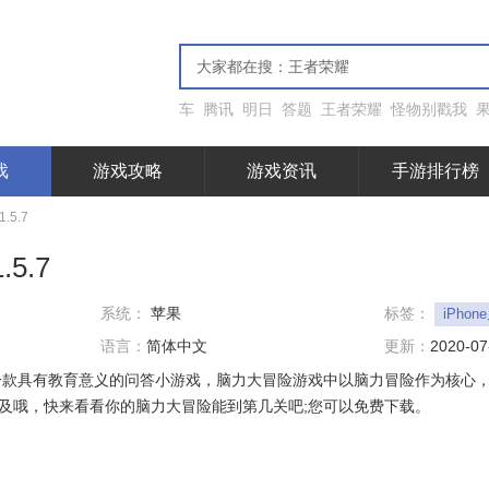
车
腾讯
明日
答题
王者荣耀
怪物别戳我
戏
游戏攻略
游戏资讯
手游排行榜
.5.7
5.7
系统：
苹果
标签：
iPho
语言：
简体中文
更新：
2020-07
一款具有教育意义的问答小游戏，脑力大冒险游戏中以脑力冒险作为核心
及哦，快来看看你的脑力大冒险能到第几关吧;您可以免费下载。