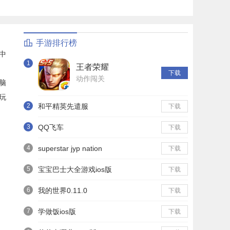
手游排行榜
中
1
王者荣耀
下载
动作闯关
脑
玩
2
和平精英先遣服
下载
3
QQ飞车
下载
4
superstar jyp nation
下载
5
宝宝巴士大全游戏ios版
下载
6
我的世界0.11.0
下载
7
学做饭ios版
下载