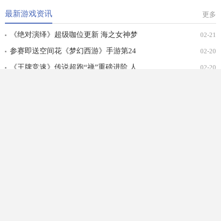
最新游戏资讯
更多
《绝对演绎》超级咖位更新 海之女神梦
02-21
幻时装免费拿！
参赛即送空间花《梦幻西游》手游第24
02-20
届X9联赛报名进行中！
《王牌竞速》传说超跑“禅”重磅进阶 人
02-20
车合一 竞速飞升！
沙漠女皇《战争与文明》阿列克谢研究降
02-18
价
逆水寒手游凭什么敢说自己不氪金
07-08
绝对演绎六一儿童节玩法盘点：和美羊羊
07-07
一起回忆童年
猜你喜欢
放好形状
疯狂挖掘机乐园
类型：
休闲益智
类型：
休闲益智
适用：
适用：