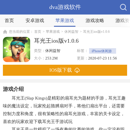
dva游戏软件
首页
安卓游戏
苹果游戏
游戏攻略
游戏资
您当前的位置：
首页
>
苹果游戏
>
休闲益智
>
耳光王ios版v1.0.6
耳光王ios版v1.0.6
类型：
休闲益智
标签：
iPhone休闲游
戏
休闲
闯关游戏
大小：
253.2M
更新：
2020-07-23 11:56
IOS版下载
游戏介绍
耳光王(Slap Kings)是精彩的扇耳光为题材的手游，耳光王趣
味的魔法设定，玩家抡起胳膊扇对手，将他们扇出平台，还需要
控制力度和角度，很有策略性的扇耳光游戏，丰富的关卡设定，
喜欢的玩家欢迎下载耳光王手游试玩
耳光王是一款模拟了一场有趣的比赛的游戏，你一定没有听