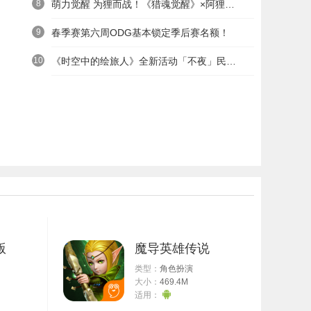
8
萌力觉醒 为狸而战！《猎魂觉醒》×阿狸童话冒险六一启航
9
春季赛第六周ODG基本锁定季后赛名额！
10
《时空中的绘旅人》全新活动「不夜」民国服装上线——浮世清欢同游不夜之城
版
魔导英雄传说
类型：
角色扮演
大小：
469.4M
适用：