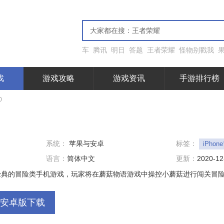
车
腾讯
明日
答题
王者荣耀
怪物别戳我
戏
游戏攻略
游戏资讯
手游排行榜
0
系统：
苹果与安卓
标签：
iPho
语言：
简体中文
更新：
2020-12
经典的冒险类手机游戏，玩家将在蘑菇物语游戏中操控小蘑菇进行闯关冒
安卓版下载