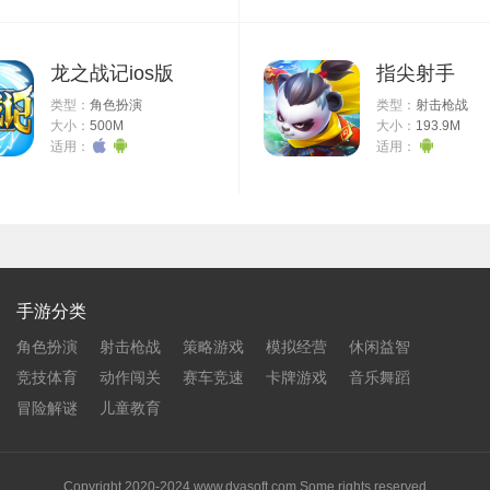
能够让玩家们感觉到萌系味道；
以进行售卖，只需要玩家们获取金币；
龙之战记ios版
指尖射手
必要的游戏麻烦，还有就是很多趣味玩法。
类型：
角色扮演
类型：
射击枪战
大小：
500M
大小：
193.9M
适用：
适用：
成孢子源源不断的合成；
，寻找更多的蘑菇头；
庄的经营；
成的方式来实现进化。
手游分类
角色扮演
射击枪战
策略游戏
模拟经营
休闲益智
竞技体育
动作闯关
赛车竞速
卡牌游戏
音乐舞蹈
冒险解谜
儿童教育
Copyright 2020-2024 www.dvasoft.com Some rights reserved