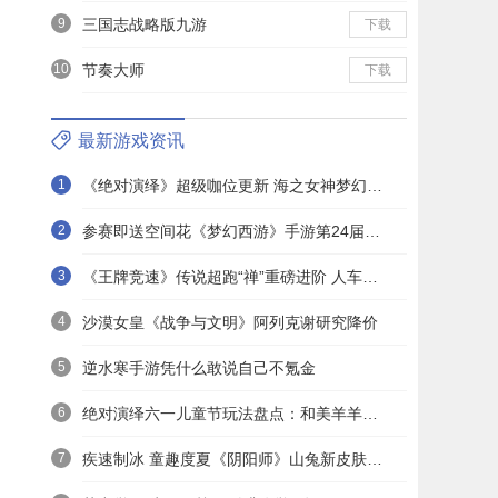
9
三国志战略版九游
下载
10
节奏大师
下载
最新游戏资讯
1
《绝对演绎》超级咖位更新 海之女神梦幻时装免费拿！
2
参赛即送空间花《梦幻西游》手游第24届X9联赛报名进行中！
3
《王牌竞速》传说超跑“禅”重磅进阶 人车合一 竞速飞升！
4
沙漠女皇《战争与文明》阿列克谢研究降价
5
逆水寒手游凭什么敢说自己不氪金
6
绝对演绎六一儿童节玩法盘点：和美羊羊一起回忆童年
7
疾速制冰 童趣度夏《阴阳师》山兔新皮肤上线