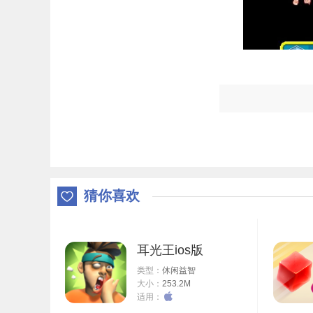
猜你喜欢
耳光王ios版
类型：
休闲益智
大小：
253.2M
适用：