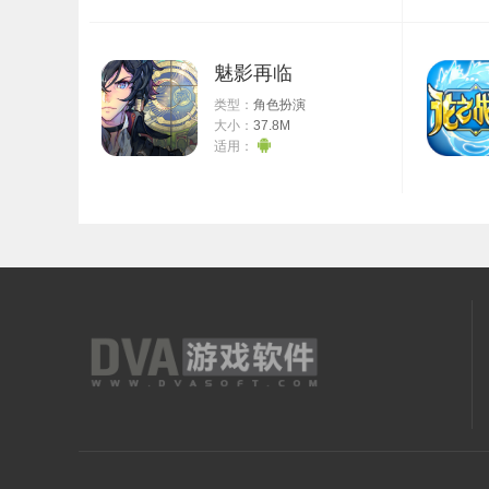
游戏特色
1、整体游戏画面还是采用了经典的游戏动漫化制作，
2、丰富海量的游戏商城里面有很多不同的游戏商品可
魅影再临
3、不同的道具能够帮助玩家们在游戏里面解决很多不
类型：
角色扮演
大小：
37.8M
游戏玩法
适用：
建造蘑菇村，合成孢子人，赢得孢子人竞技场冠军，完
蘑菇物语是一个模拟经营、养成、三消类的像素风游戏
寻找最佳的合成方式，让你来获得更多的孢子，完成村
这些孢子在一起将会产生奇特的反应，通过移动还有合