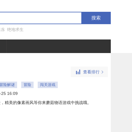
搜索
果冻
绝地求生
查看排行
ne冒险解谜
冒险
闯关游戏
-25 16:09
险，精美的像素画风等你来蘑菇物语游戏中挑战哦。