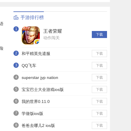
手游排行榜
语
1
王者荣耀
下载
动作闯关
险
2
和平精英先遣服
下载
3
QQ飞车
下载
4
superstar jyp nation
下载
5
宝宝巴士大全游戏ios版
下载
6
我的世界0.11.0
下载
7
学做饭ios版
下载
8
爸爸去哪儿2 ios版
下载