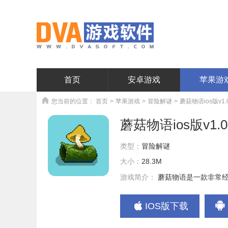
首页
安卓游戏
苹果游
您当前的位置：
首页
>
苹果游戏
>
冒险解谜
>
蘑菇物语ios版v1.
蘑菇物语ios版v1.0
类型：
冒险解谜
大小：
28.3M
游戏简介：
蘑菇物语是一款非常
IOS版下载