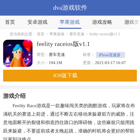
dva游戏软件
首页
安卓游戏
苹果游戏
游戏攻略
游戏资
您当前的位置：
首页
>
苹果游戏
>
赛车竞速
>
feelity raceios版v1.1
feelity raceios版v1.1
类型：
赛车竞速
标签：
iPhone竞速游
戏
跑酷
大小：
194.1M
更新：
2021-03-17 16:07
IOS版下载
游戏介绍
Feelity Race游戏是一款趣味闯关类的跑酷游戏，玩家将在布
满机关的赛道上前进，通过不断左右移动来躲避前方的威胁，注
意地面断开的裂缝和彻底挡住路口的障碍物，这些麻烦只能用跳
跃来躲避，不要提前或者太晚起跳，准确的时机将会更好的帮助
玩家到达终点。