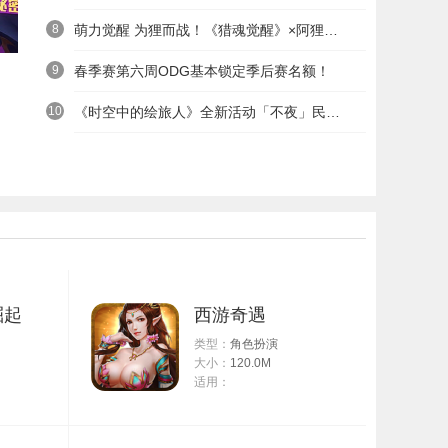
8
萌力觉醒 为狸而战！《猎魂觉醒》×阿狸童话冒险六一启航
9
春季赛第六周ODG基本锁定季后赛名额！
10
《时空中的绘旅人》全新活动「不夜」民国服装上线——浮世清欢同游不夜之城
崛起
西游奇遇
类型：
角色扮演
大小：
120.0M
适用：