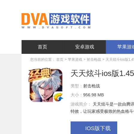
首页
安卓游戏
苹果游
您当前的位置：
首页
>
苹果游戏
>
射击枪战
>
天天炫斗ios版1.45
天天炫斗ios版1.45.
类型：
射击枪战
大小：
956.98 MB
游戏简介：
天天炫斗是一款由腾
特效，让玩家感受极致的热血格斗
IOS版下载