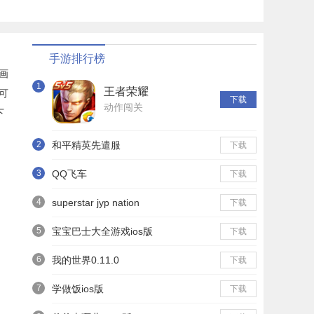
手游排行榜
画
1
王者荣耀
可
下载
动作闯关
下
2
和平精英先遣服
下载
3
QQ飞车
下载
4
superstar jyp nation
下载
5
宝宝巴士大全游戏ios版
下载
6
我的世界0.11.0
下载
7
学做饭ios版
下载