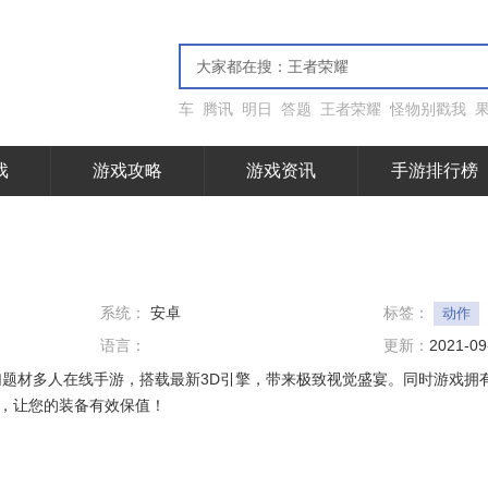
车
腾讯
明日
答题
王者荣耀
怪物别戳我
戏
游戏攻略
游戏资讯
手游排行榜
系统：
安卓
标签：
动作
语言：
更新：
2021-09
幻题材多人在线手游，搭载最新3D引擎，带来极致视觉盛宴。同时游戏拥
，让您的装备有效保值！