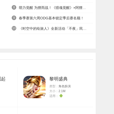
8
萌力觉醒 为狸而战！《猎魂觉醒》×阿狸童话冒险六一启航
9
春季赛第六周ODG基本锁定季后赛名额！
10
《时空中的绘旅人》全新活动「不夜」民国服装上线——浮世清欢同游不夜之城
崛起
黎明盛典
类型：
角色扮演
大小：
2.1M
适用：