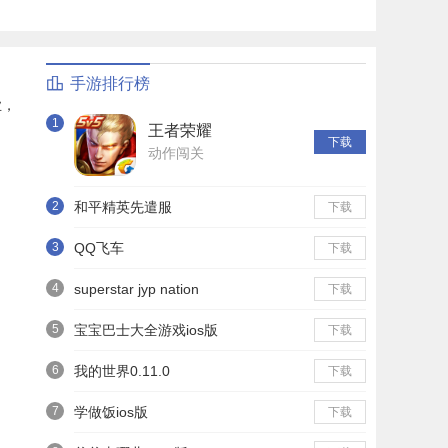
手游排行榜
业，
1
王者荣耀
下载
动作闯关
2
和平精英先遣服
下载
3
QQ飞车
下载
4
superstar jyp nation
下载
5
宝宝巴士大全游戏ios版
下载
6
我的世界0.11.0
下载
7
学做饭ios版
下载