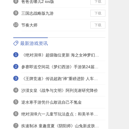
8
爸爸去哪儿2 ios版
下载
9
三国志战略版九游
下载
10
节奏大师
下载
最新游戏资讯
1
《绝对演绎》超级咖位更新 海之女神梦幻时装免费拿！
2
参赛即送空间花《梦幻西游》手游第24届X9联赛报名进行中！
3
《王牌竞速》传说超跑“禅”重磅进阶 人车合一 竞速飞升！
4
沙漠女皇《战争与文明》阿列克谢研究降价
5
逆水寒手游凭什么敢说自己不氪金
6
绝对演绎六一儿童节玩法盘点：和美羊羊一起回忆童年
7
疾速制冰 童趣度夏《阴阳师》山兔新皮肤上线