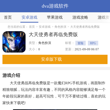
dva游戏软件
首页
安卓游戏
苹果游戏
游戏攻略
游戏资
您当前的位置：
首页
>
安卓游戏
>
角色扮演
>
大天使勇者再临免费版
大天使勇者再临免费版
类型：
角色扮演
标签：
冒险
RPG
魔幻
战斗
大小：
0
更新：
2021-09-09 06:07
安卓版下载
游戏介绍
大天使勇战再临免费版是一款魔幻RPG手机游戏，画面制作
精致细腻，玩法内容丰富有趣，不同的风格内容能够满足每一个
年龄段玩家的喜好，超高可玩性，可千万不要错过哦，喜欢的玩
家快来下载吧!