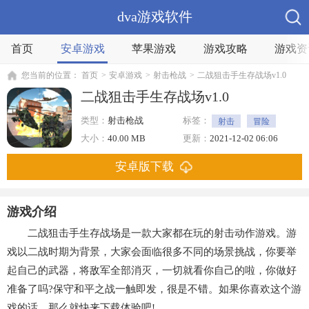
dva游戏软件
首页
安卓游戏
苹果游戏
游戏攻略
游戏资
您当前的位置：
首页
>
安卓游戏
>
射击枪战
>
二战狙击手生存战场v1.0
二战狙击手生存战场v1.0
类型：
射击枪战
标签：
射击
冒险
格斗
大小：
40.00 MB
更新：
2021-12-02 06:06
安卓版下载
游戏介绍
二战狙击手生存战场是一款大家都在玩的射击动作游戏。游
戏以二战时期为背景，大家会面临很多不同的场景挑战，你要举
起自己的武器，将敌军全部消灭，一切就看你自己的啦，你做好
准备了吗?保守和平之战一触即发，很是不错。如果你喜欢这个游
戏的话，那么就快来下载体验吧!