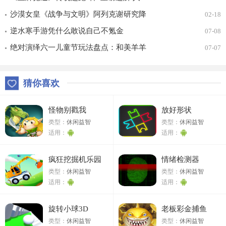
车合一 竞速飞升！
沙漠女皇《战争与文明》阿列克谢研究降
02-18
价
逆水寒手游凭什么敢说自己不氪金
07-08
绝对演绎六一儿童节玩法盘点：和美羊羊
07-07
一起回忆童年
猜你喜欢
怪物别戳我
放好形状
类型：
休闲益智
类型：
休闲益智
适用：
适用：
疯狂挖掘机乐园
情绪检测器
类型：
休闲益智
类型：
休闲益智
适用：
适用：
旋转小球3D
老板彩金捕鱼
类型：
休闲益智
类型：
休闲益智