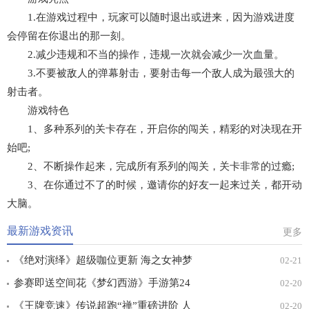
1.在游戏过程中，玩家可以随时退出或进来，因为游戏进度
会停留在你退出的那一刻。
2.减少违规和不当的操作，违规一次就会减少一次血量。
3.不要被敌人的弹幕射击，要射击每一个敌人成为最强大的
射击者。
游戏特色
1、多种系列的关卡存在，开启你的闯关，精彩的对决现在开
始吧;
2、不断操作起来，完成所有系列的闯关，关卡非常的过瘾;
3、在你通过不了的时候，邀请你的好友一起来过关，都开动
大脑。
最新游戏资讯
更多
《绝对演绎》超级咖位更新 海之女神梦
02-21
幻时装免费拿！
参赛即送空间花《梦幻西游》手游第24
02-20
届X9联赛报名进行中！
《王牌竞速》传说超跑“禅”重磅进阶 人
02-20