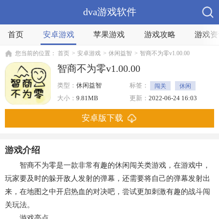
dva游戏软件
首页
安卓游戏
苹果游戏
游戏攻略
游戏资
您当前的位置：
首页
>
安卓游戏
>
休闲益智
>
智商不为零v1.00.00
智商不为零v1.00.00
类型：
休闲益智
标签：
闯关
休闲
益智
大小：
9.81MB
更新：
2022-06-24 16:03
安卓版下载
游戏介绍
智商不为零是一款非常有趣的休闲闯关类游戏，在游戏中，
玩家要及时的躲开敌人发射的弹幕，还需要将自己的弹幕发射出
来，在地图之中开启热血的对决吧，尝试更加刺激有趣的战斗闯
关玩法。
游戏亮点