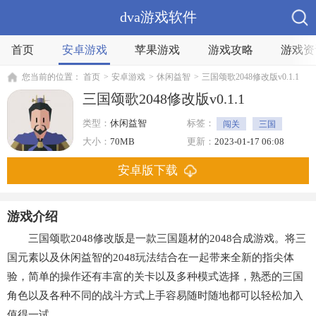
dva游戏软件
首页
安卓游戏
苹果游戏
游戏攻略
游戏资
您当前的位置：
首页
>
安卓游戏
>
休闲益智
>
三国颂歌2048修改版v0.1.1
三国颂歌2048修改版v0.1.1
类型：
休闲益智
标签：
闯关
三国
益智
大小：
70MB
更新：
2023-01-17 06:08
安卓版下载
游戏介绍
三国颂歌2048修改版是一款三国题材的2048合成游戏。将三
国元素以及休闲益智的2048玩法结合在一起带来全新的指尖体
验，简单的操作还有丰富的关卡以及多种模式选择，熟悉的三国
角色以及各种不同的战斗方式上手容易随时随地都可以轻松加入
值得一试。